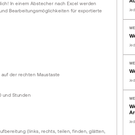
Au
lich! In einem Abstecher nach Excel werden
Jed
und Bearbeitungsmöglichkeiten für exportierte
WE
We
Jed
WE
We
 auf der rechten Maustaste
Jed
00 und Stunden
WE
W
Ar
Jed
bereitung (links, rechts, teilen, finden, glätten,