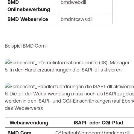
BMD
bmdweb.dll
Onlinebewerbung
BMD Webservice
bmdntcsws.dll
Beispiel BMD Com:
5. In den Handlerzuordnungen die ISAPI-dll aktivieren:
6. Die .dll der Webanwendung muss noch als ISAPI zugela
werden in den ISAPI- und CGI-Einschränkungen (auf Eben
des Webservers):
Webanwendung
ISAPI- oder CGI-Pfad
BMD Com
C:\Inetpub\bmdcom\bmdcom.dll