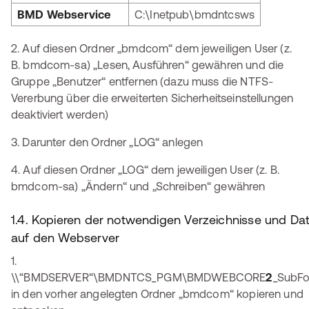
BMD Webservice
C:\Inetpub\bmdntcsws
2. Auf diesen Ordner „bmdcom“ dem jeweiligen User (z.
B. bmdcom-sa) „Lesen, Ausführen“ gewähren und die
Gruppe „Benutzer“ entfernen (dazu muss die NTFS-
Vererbung über die erweiterten Sicherheitseinstellungen
deaktiviert werden)
3. Darunter den Ordner „LOG“ anlegen
4. Auf diesen Ordner „LOG“ dem jeweiligen User (z. B.
bmdcom-sa) „Ändern“ und „Schreiben“ gewähren
1.4. Kopieren der notwendigen Verzeichnisse und Da
auf den Webserver
1.
\\“BMDSERVER“\BMDNTCS_PGM\BMDWEBCORE
2
_SubFol
in den vorher angelegten Ordner „bmdcom“ kopieren und