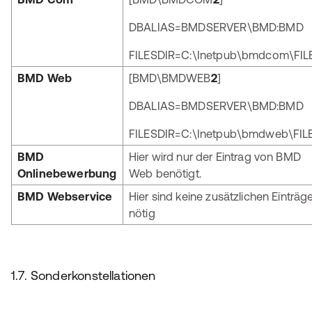
DBALIAS=BMDSERVER\BMD:BMD
FILESDIR=C:\Inetpub\bmdcom\FIL
BMD Web
[BMD\BMDWEB
2
]
DBALIAS=BMDSERVER\BMD:BMD
FILESDIR=C:\Inetpub\bmdweb\FIL
BMD
Hier wird nur der Eintrag von BMD
Onlinebewerbung
Web benötigt.
BMD Webservice
Hier sind keine zusätzlichen Einträg
nötig
1.7. Sonderkonstellationen