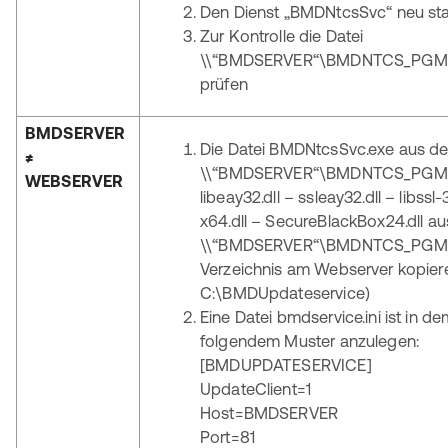
Den Dienst „BMDNtcsSvc“ neu sta
Zur Kontrolle die Datei
\\“BMDSERVER“\BMDNTCS_PGMD
prüfen
BMDSERVER
Die Datei BMDNtcsSvc.exe aus de
≠
\\“BMDSERVER“\BMDNTCS_PGM u
WEBSERVER
libeay32.dll – ssleay32.dll – libssl
x64.dll – SecureBlackBox24.dll a
\\“BMDSERVER“\BMDNTCS_PGM\X6
Verzeichnis am Webserver kopieren
C:\BMDUpdateservice)
Eine Datei bmdservice.ini ist in d
folgendem Muster anzulegen:
[BMDUPDATESERVICE]
UpdateClient=1
Host=BMDSERVER
Port=81