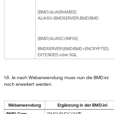
[BMD\ALIASNAMES]
ALIAS0=BMDSERVER\BMD:BMD
[BMD\ALIASCONFIG]
BMDSERVER\BMD:BMD=ENCRYPTED,
EXTENDED oder SQL
1.6. Je nach Webanwendung muss nun die BMD.ini
noch erweitert werden.
Webanwendung
Ergänzung in der BMD.ini
BMD Com
[BMD\BMDCOM
2
]