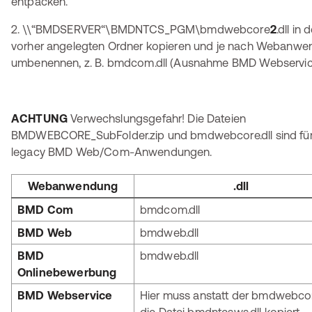
entpacken.
2. \\“BMDSERVER“\BMDNTCS_PGM\bmdwebcore
2
.dll in 
vorher angelegten Ordner kopieren und je nach Webanw
umbenennen, z. B. bmdcom.dll (Ausnahme BMD Webservic
ACHTUNG
Verwechslungsgefahr! Die Dateien
BMDWEBCORE_SubFolder.zip und bmdwebcore.dll sind fü
legacy BMD Web/Com-Anwendungen.
Webanwendung
.dll
BMD Com
bmdcom.dll
BMD Web
bmdweb.dll
BMD
bmdweb.dll
Onlinebewerbung
BMD Webservice
Hier muss anstatt der bmdwebcor