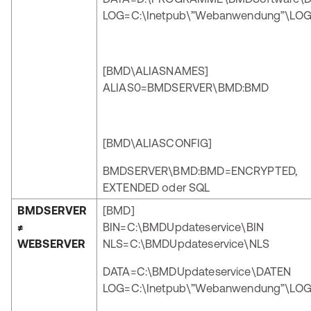
LOG=C:\Inetpub\”Webanwendung”\LO
[BMD\ALIASNAMES]
ALIAS0=BMDSERVER\BMD:BMD
[BMD\ALIASCONFIG]
BMDSERVER\BMD:BMD=ENCRYPTED,
EXTENDED oder SQL
BMDSERVER
[BMD]
≠
BIN=C:\BMDUpdateservice\BIN
WEBSERVER
NLS=C:\BMDUpdateservice\NLS
DATA=C:\BMDUpdateservice\DATEN
LOG=C:\Inetpub\”Webanwendung”\LO