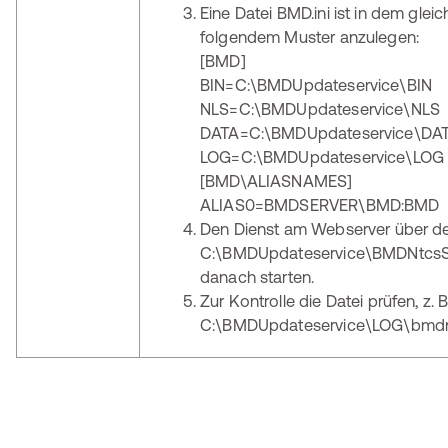
Eine Datei BMD.ini ist in dem glei
folgendem Muster anzulegen:
[BMD]
BIN=C:\BMDUpdateservice\BIN
NLS=C:\BMDUpdateservice\NLS
DATA=C:\BMDUpdateservice\DA
LOG=C:\BMDUpdateservice\LOG
[BMD\ALIASNAMES]
ALIAS0=BMDSERVER\BMD:BMD
Den Dienst am Webserver über den
C:\BMDUpdateservice\BMDNtcsSvc
danach starten.
Zur Kontrolle die Datei prüfen, z. B
C:\BMDUpdateservice\LOG\bmdn