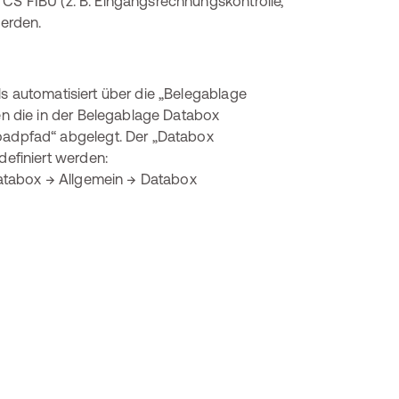
TCS FIBU (z. B. Eingangsrechnungskontrolle,
erden.
ls automatisiert über die „Belegablage
 die in der Belegablage Databox
dpfad“ abgelegt. Der „Databox
efiniert werden:
atabox → Allgemein → Databox