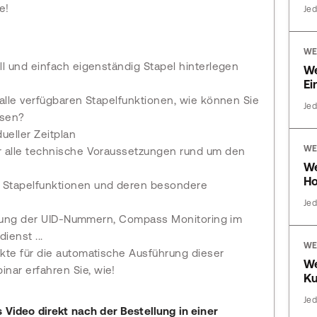
e!
Jed
WE
ll und einfach eigenständig Stapel hinterlegen
We
Ei
 alle verfügbaren Stapelfunktionen, wie können Sie
Jed
ssen?
ueller Zeitplan
WE
ür alle technische Voraussetzungen rund um den
We
Ho
M Stapelfunktionen und deren besondere
Jed
üfung der UID-Nummern, Compass Monitoring im
enst ...
WE
nkte für die automatische Ausführung dieser
W
nar erfahren Sie, wie!
K
Jed
 Video direkt nach der Bestellung in einer