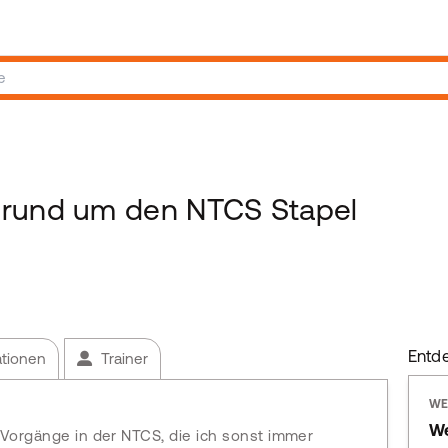
 rund um den NTCS Stapel
Entd
ationen
Trainer
WE
We
e Vorgänge in der NTCS, die ich sonst immer