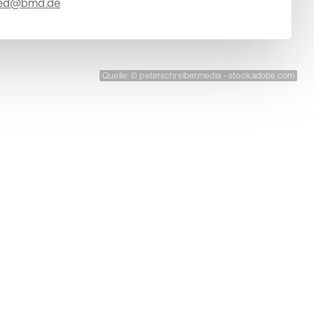
ted@bmd.de
Quelle: © peterschreiber.media - stock.adobe.com