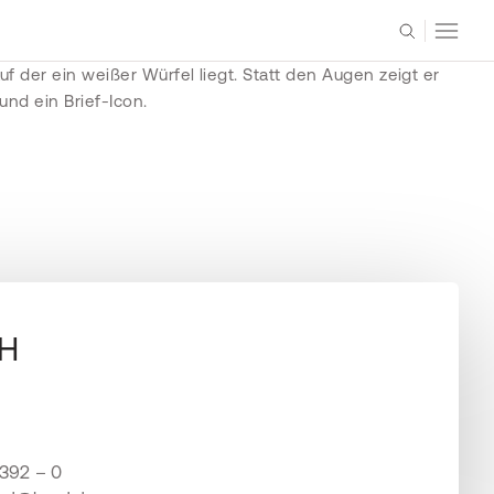
H
 392 – 0