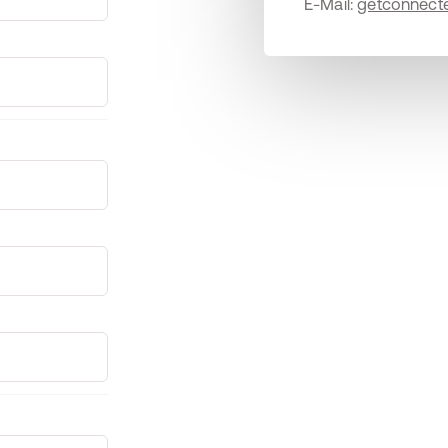
E-Mail:
getconnec