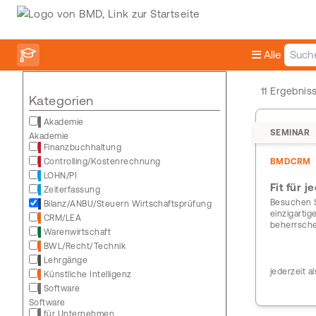
Alle
11 Ergebni
Kategorien
Akademie
SEMINAR
Akademie
Finanzbuchhaltung
Controlling/Kostenrechnung
BMDCRM
LOHN/PI
Fit für 
Zeiterfassung
Besuchen S
Bilanz/ANBU/Steuern Wirtschaftsprüfung
einzigarti
CRM/LEA
beherrsch
Warenwirtschaft
BWL/Recht/Technik
Lehrgänge
jederzeit a
Künstliche Intelligenz
Software
Software
für Unternehmen