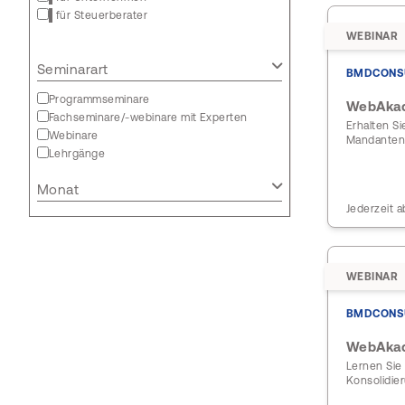
für Steuerberater
WEBINAR
Seminarart
BMDCONS
Programmseminare
WebAkad
Fachseminare/-webinare mit Experten
Erhalten S
Webinare
Mandanten 
Lehrgänge
Monat
Jederzeit a
WEBINAR
BMDCONS
WebAkad
Lernen Sie
Konsolidie