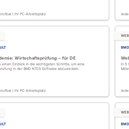
brufbar | Ihr PC-Arbeitsplatz
Jede
WEB
ULT
BMD
emie: Wirtschaftsprüfung – für DE
Web
n einen Einblick in die wichtigsten Schritte, um eine
In 5
rüfung in der BMD NTCS Software abzuwickeln.
Mita
brufbar | Ihr PC-Arbeitsplatz
Jede
WEB
ULT
BMD