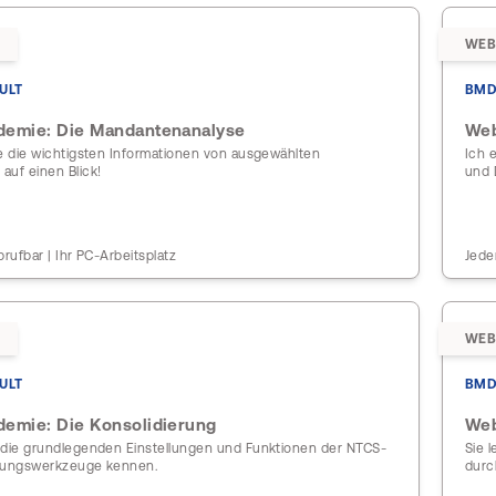
WEB
ULT
BMD
emie: Die Mandantenanalyse
Web
ie die wichtigsten Informationen von ausgewählten
Ich 
auf einen Blick!
und 
brufbar | Ihr PC-Arbeitsplatz
Jede
WEB
ULT
BMD
emie: Die Konsolidierung
Web
 die grundlegenden Einstellungen und Funktionen der NTCS-
Sie 
rungswerkzeuge kennen.
durc