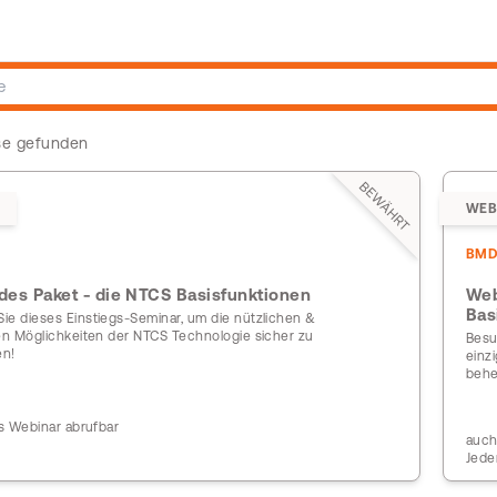
sse gefunden
BEWÄHRT
WEB
BM
jedes Paket - die NTCS Basisfunktionen
Web
Bas
ie dieses Einstiegs-Seminar, um die nützlichen &
gen Möglichkeiten der NTCS Technologie sicher zu
Besu
en!
einz
behe
ls Webinar abrufbar
auch
Jede