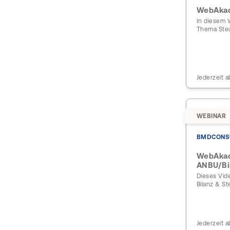
WebAkade
In diesem 
Thema Steu
Jederzeit a
WEBINAR
BMDCONS
WebAkad
ANBU/Bi
Dieses Vid
Bilanz & St
Jederzeit a