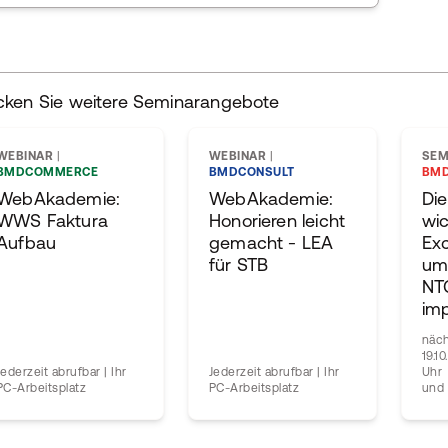
cken Sie weitere Seminarangebote
WEBINAR
|
WEBINAR
|
SEM
BMDCOMMERCE
BMDCONSULT
BM
WebAkademie:
WebAkademie:
Die
WWS Faktura
Honorieren leicht
wic
Aufbau
gemacht - LEA
Exc
für STB
um
NT
imp
näch
19.1
Jederzeit abrufbar | Ihr
Jederzeit abrufbar | Ihr
Uhr
PC-Arbeitsplatz
PC-Arbeitsplatz
und 