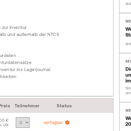
Jed
WE
 zur Inventur
W
halb und außerhalb der NTCS
St
Jed
turdaten
SE
enturdatensätze
Di
ventur ins Lagerjournal
um
hkeiten
im
19.
und
Preis
Teilnehmer
Status
WE
W
,00 €
verfügbar
20
% USt