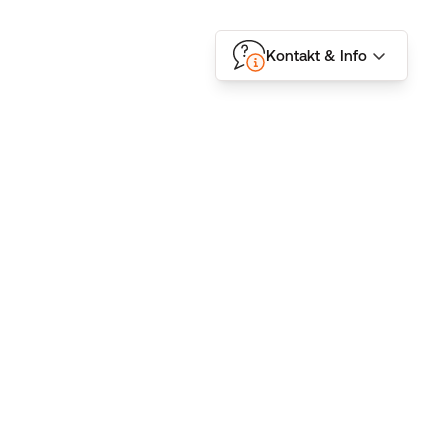
Kontakt & Info
Folgen Sie uns
Kontakt
BMD GmbH
Donnerstraße 10
D-22763 Hamburg