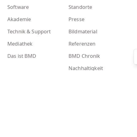
Software
Standorte
Akademie
Presse
Technik & Support
Bildmaterial
Mediathek
Referenzen
Das ist BMD
BMD Chronik
Nachhaltigkeit
Mehr
Kontakt
Newsletter
BMD Systemcheck
Zertifikate
Akademieshop
KI-Tools bei BMD
Kontakt
BMD GmbH