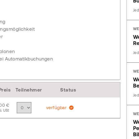
Bu
Jed
ung
ungsmöglichkeit
WE
er
We
R
blonen
Jed
 bei Automatikbuchungen
WE
W
Be
Preis
Teilnehmer
Status
Jed
,00 €
verfügbar
% USt
WE
We
Pe
Bi