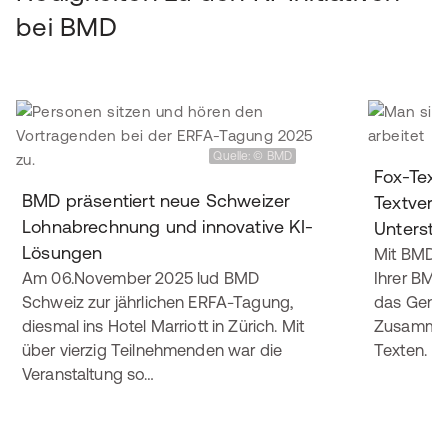
bei BMD
Q
Quelle: © BMD
Fox-Text:
BMD präsentiert neue Schweizer
Textverar
Lohnabrechnung und innovative KI-
Unterstü
Lösungen
Mit BMD Fo
Am 06.November 2025 lud BMD
Ihrer BMD
Schweiz zur jährlichen ERFA-Tagung,
das Generi
diesmal ins Hotel Marriott in Zürich. Mit
Zusammen
über vierzig Teilnehmenden war die
Texten.
Veranstaltung so…