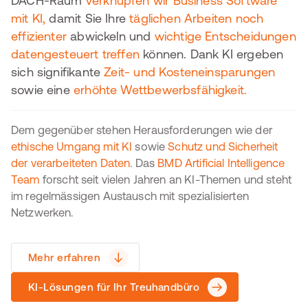
DACH-Raum
verknüpfen wir Business Software
mit KI,
damit Sie Ihre
täglichen Arbeiten noch
effizienter
abwickeln und
wichtige Entscheidungen
datengesteuert treffen
können. Dank KI ergeben
sich signifikante
Zeit- und Kosteneinsparungen
sowie eine
erhöhte Wettbewerbsfähigkeit.
Dem gegenüber stehen Herausforderungen wie der
ethische Umgang mit KI
sowie
Schutz und Sicherheit
der verarbeiteten Daten.
Das
BMD Artificial Intelligence
Team
forscht seit vielen Jahren an KI-Themen und steht
im regelmässigen Austausch mit spezialisierten
Netzwerken.
Mehr erfahren
KI-Lösungen für Ihr Treuhandbüro