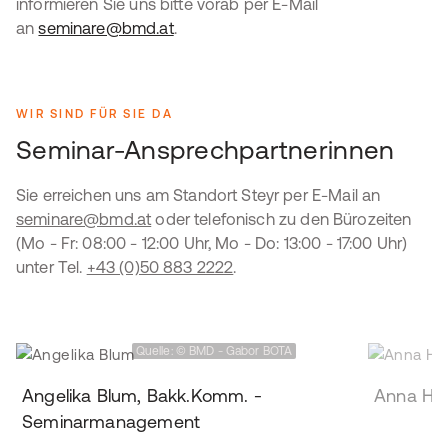
informieren Sie uns bitte vorab per E-Mail
an
seminare@bmd.at
.
WIR SIND FÜR SIE DA
Seminar-Ansprechpartnerinnen
Sie erreichen uns am Standort Steyr per E-Mail an
seminare@bmd.at
oder telefonisch zu den Bürozeiten
(Mo - Fr: 08:00 - 12:00 Uhr, Mo - Do: 13:00 - 17:00 Uhr)
unter Tel.
+43 (0)50 883 2222
.
Quelle: © BMD - Gabor BOTA
Angelika Blum, Bakk.Komm. -
Anna Ho
Seminarmanagement