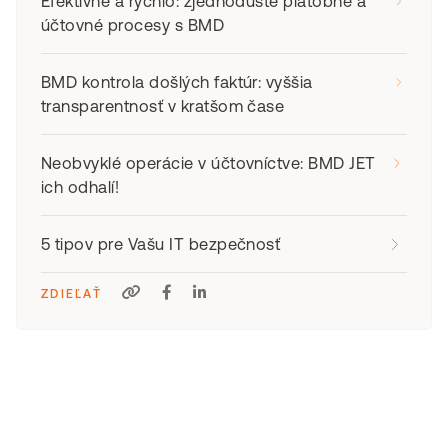
Efektívne a rýchlo: zjednodušte platobné a
účtovné procesy s BMD
BMD kontrola došlých faktúr: vyššia
transparentnosť v kratšom čase
Neobvyklé operácie v účtovníctve: BMD JET
ich odhalí!
5 tipov pre Vašu IT bezpečnosť
ZDIEĽAŤ