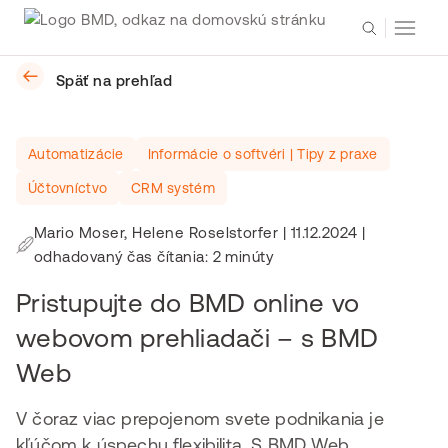
Späť na prehľad
Automatizácie
Informácie o softvéri | Tipy z praxe
Účtovníctvo
CRM systém
Mario Moser, Helene Roselstorfer
|
11.12.2024
|
odhadovaný čas čítania: 2 minúty
Pristupujte do BMD online vo
webovom prehliadači – s BMD
Web
V čoraz viac prepojenom svete podnikania je
kľúčom k úspechu flexibilita. S BMD Web,