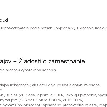
loud
éri poskytovateľa podľa rozsahu objednávky. Ukladanie údajov
ajov – Žiadosti o zamestnanie
cie procesu výberového konania.
dajov uchádzačov, ak tieto údaje poskytla dotknutá osoba.
e.
ovný súhlas (čl. 9 ods. 2 písm. a GDPR), ako aj uplatnenie, výk
ý záujem (čl. 6 ods. 1 písm. f GDPR; čl. 10 GDPR).
 vymažú po obsadení vypísaného pracovného miesta, resp.