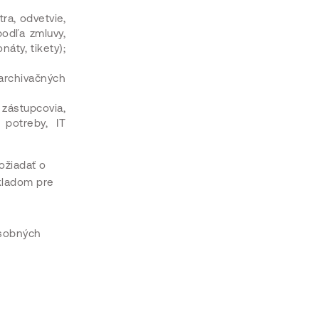
ra, odvetvie,
odľa zmluvy,
áty, tikety);
archivačných
 zástupcovia,
 potreby, IT
ožiadať o
kladom pre
osobných