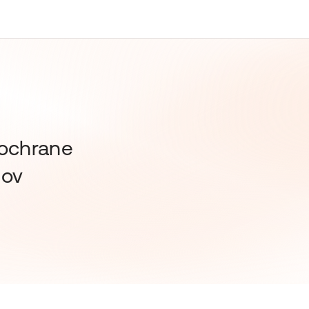
 ochrane
jov