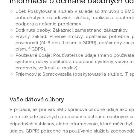
Informácie o ochrane osobných ú
Účel: Poskytovanie služieb v súlade so zmluvou o BMD
dohodnutých cloudových služieb, realizácia opatren
podpora a riešenie problémov.
Dotknuté osoby: Zákazníci, zamestnanci zákazníkov.
Právny základ: Plnenie zmluvy, opatrenia potrebné 
povinnosti (čl. 6 ods. 1 písm. c GDPR), oprávnený záuj
písm. f GDPR).
Používané údaje: Používateľské údaje (meno používate
systému, názvy počítačov, operačné systémy, verzie a n
predmety, veľkosti e-mailov).
Príjemcovia: Spracovatelia (poskytovatelia služieb, IT s
Vaše dátové súbory
V prípade, ak pre vás BMD spracúva osobné údaje ako sp
je na základe právnych predpisov o ochrane osobných úd
prípadných súhlasov, alebo informovanie, ktoré môžu by
údajov, GDPR) potrebné na používanie služieb, zodpovedá