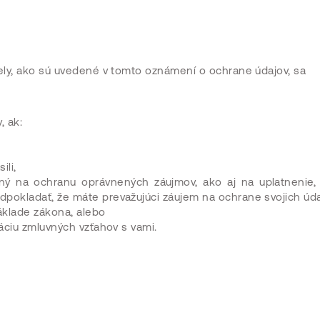
ely, ako sú uvedené v tomto oznámení o ochrane údajov, sa
, ak:
ili,
tný na ochranu oprávnených záujmov, ako aj na uplatnenie,
dpokladať, že máte prevažujúci záujem na ochrane svojich úda
základe zákona, alebo
záciu zmluvných vzťahov s vami.