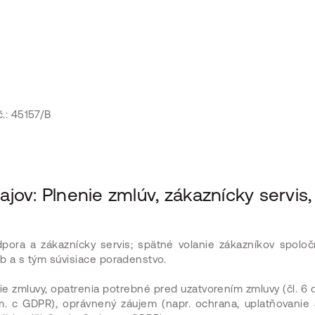
č.: 45157/B
ov: Plnenie zmlúv, zákaznícky servis,
odpora a zákaznícky servis; spätné volanie zákazníkov spolo
b a s tým súvisiace poradenstvo.
nie zmluvy, opatrenia potrebné pred uzatvorením zmluvy (čl. 6 o
sm. c GDPR), oprávnený záujem (napr. ochrana, uplatňovanie