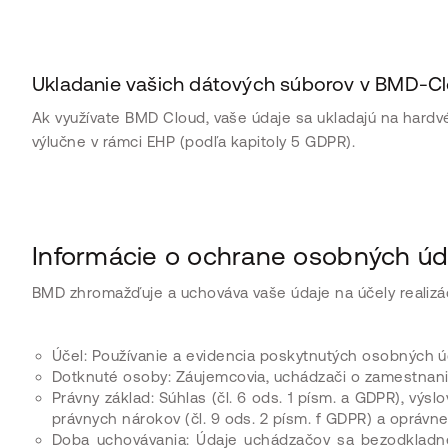
Ukladanie vašich dátových súborov v BMD-C
Ak využívate BMD Cloud, vaše údaje sa ukladajú na hardv
výlučne v rámci EHP (podľa kapitoly 5 GDPR).
Informácie o ochrane osobných úd
BMD zhromažďuje a uchováva vaše údaje na účely realizá
Účel: Používanie a evidencia poskytnutých osobných ú
Dotknuté osoby: Záujemcovia, uchádzači o zamestnani
Právny základ: Súhlas (čl. 6 ods. 1 písm. a GDPR), výsl
právnych nárokov (čl. 9 ods. 2 písm. f GDPR) a oprávnen
Doba uchovávania: Údaje uchádzačov sa bezodkladne