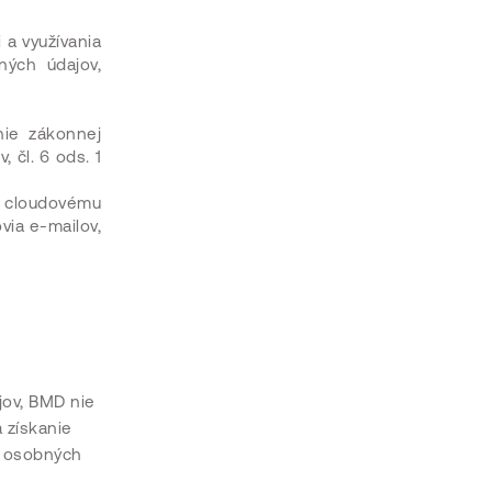
 a využívania
ných údajov,
nie zákonnej
 čl. 6 ods. 1
 k cloudovému
via e-mailov,
jov, BMD nie
 získanie
e osobných