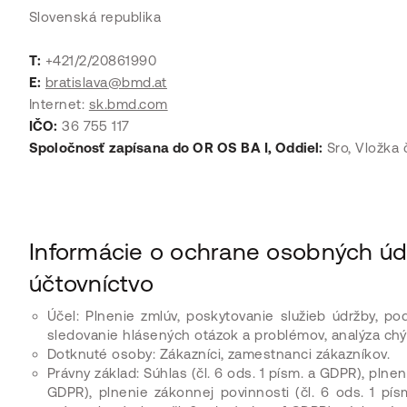
Slovenská republika
T:
+421/2/20861990
E:
bratislava@bmd.at
Internet:
sk.bmd.com
IČO:
36 755 117
Spoločnosť zapísana do OR OS BA I, Oddiel:
Sro, Vložka 
Informácie o ochrane osobných údaj
účtovníctvo
Účel: Plnenie zmlúv, poskytovanie služieb údržby, p
sledovanie hlásených otázok a problémov, analýza chý
Dotknuté osoby: Zákazníci, zamestnanci zákazníkov.
Právny základ: Súhlas (čl. 6 ods. 1 písm. a GDPR), plne
GDPR), plnenie zákonnej povinnosti (čl. 6 ods. 1 pí