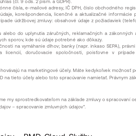
úhlas (čl. 9 ods. 2 písm. a GDPR).
nne čísla, e-mailové adresy, IČ DPH, číslo obchodného regist
daje, korešpondencia, licenčné a aktualizačné informácie p
ípade údržbovej zmluvy: obsahové údaje z požiadaviek (telefon
alebo do uplynutia záručných, reklamačných a zákonných 
ych sporov, kde sú údaje potrebné ako dôkazy.
čnosti na vymáhanie dlhov; banky (napr. inkaso SEPA), právni
ia licencií, doručovacie spoločnosti, poisťovne v prípade
uchovávajú na marketingové účely. Máte kedykoľvek možnosť p
na tieto účely alebo toto spracúvanie namietať. Právnym zá
 sme my sprostredkovateľom na základe zmluvy o spracovaní 
dajov – spracovanie zmluvných údajov“.