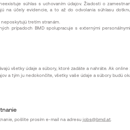
ľ neexistuje súhlas s uchovaním údajov. Žiadosti o zamestna
 na účely evidencie, a to až do odvolania súhlasu dotkn
 neposkytujú tretím stranám.
čných prípadoch BMD spolupracuje s externými personálnymi
ajú všetky údaje a súbory, ktoré zadáte a nahráte. Ak online 
jov a tým ju nedokončíte, všetky vaše údaje a súbory budú o
tnanie
nanie, pošlite prosím e-mail na adresu
jobs@bmd.at
.