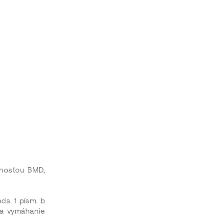
čnosťou BMD,
ds. 1 písm. b
 a vymáhanie