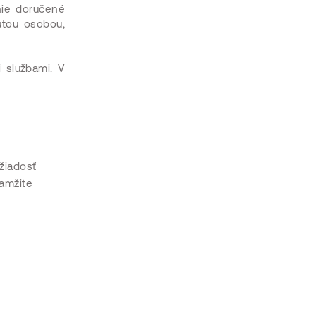
nie doručené
utou osobou,
 službami. V
žiadosť
kamžite