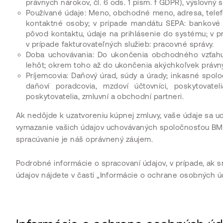
právnych nárokov, čl. 6 ods. 1 písm. f GDPR), výslovný s
Používané údaje: Meno, obchodné meno, adresa, telefó
kontaktné osoby; v prípade mandátu SEPA: bankové ú
pôvod kontaktu, údaje na prihlásenie do systému; v pr
v prípade fakturovateľných služieb: pracovné správy.
Doba uchovávania: Do ukončenia obchodného vzťahu 
lehôt; okrem toho až do ukončenia akýchkoľvek právn
Príjemcovia: Daňový úrad, súdy a úrady; inkasné spolo
daňoví poradcovia, mzdoví účtovníci, poskytovatel
poskytovatelia, zmluvní a obchodní partneri.
Ak nedôjde k uzatvoreniu kúpnej zmluvy, vaše údaje sa 
vymazanie vašich údajov uchovávaných spoločnosťou BMD 
spracúvanie je náš oprávnený záujem.
Podrobné informácie o spracovaní údajov, v prípade, ak
údajov nájdete v časti „Informácie o ochrane osobných ú