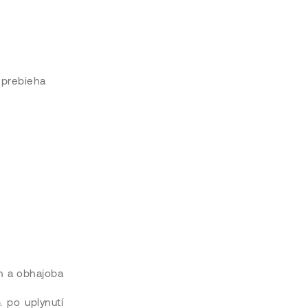
 prebieha
on a obhajoba
 po uplynutí