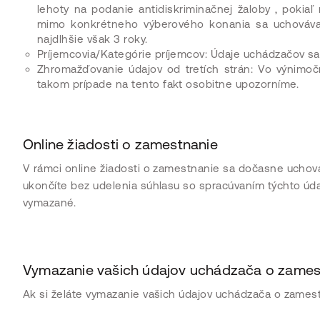
lehoty na podanie antidiskriminačnej žaloby , pokia
mimo konkrétneho výberového konania sa uchovávajú
najdlhšie však 3 roky.
Príjemcovia/Kategórie príjemcov: Údaje uchádzačov sa
Zhromažďovanie údajov od tretích strán: Vo výnimo
takom prípade na tento fakt osobitne upozorníme.
Online žiadosti o zamestnanie
V rámci online žiadosti o zamestnanie sa dočasne uchováv
ukončíte bez udelenia súhlasu so spracúvaním týchto úda
vymazané.
Vymazanie vašich údajov uchádzača o zames
Ak si želáte vymazanie vašich údajov uchádzača o zamest