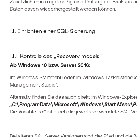
Zusätzlich muss regelmäßig eine Prüfung der Backups er
Daten davon wiederhergestellt werden können.
1.1. Einrichten einer SQL-Sicherung
1.1.1. Kontrolle des „Recovery models“
A
b Windows 10 bzw. Server 2016:
Im Windows Startmenü oder im Windows Taskleistensuc
Management Studio“.
Alternativ finden Sie das auch direkt im Windows-Explor
„C:\ProgramData\Microsoft\Windows\Start Menu\Pr
Die Variable „xx“ ist durch die jeweils verwendete SQL-Ve
Bei älteren SQL Server Versionen sind der Pfad und die 