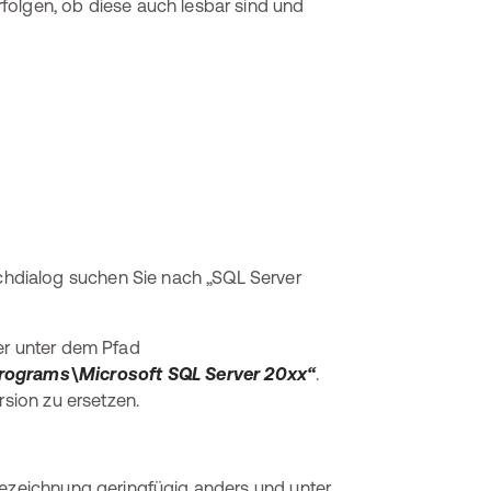
folgen, ob diese auch lesbar sind und
hdialog suchen Sie nach „SQL Server
er unter dem Pfad
ograms\Microsoft SQL Server 20xx“
.
rsion zu ersetzen.
Bezeichnung geringfügig anders und unter