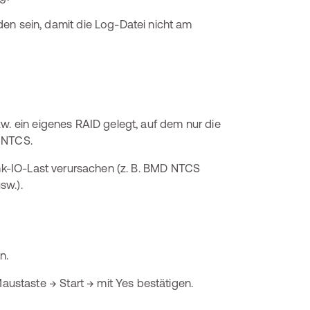
en sein, damit die Log-Datei nicht am
w. ein eigenes RAID gelegt, auf dem nur die
D NTCS.
ank-IO-Last verursachen (z. B. BMD NTCS
sw.).
n.
staste → Start → mit Yes bestätigen.