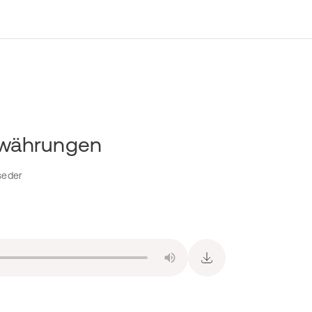
owährungen
seder