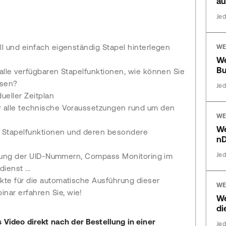
au
Jed
ll und einfach eigenständig Stapel hinterlegen
WE
We
Bu
 alle verfügbaren Stapelfunktionen, wie können Sie
ssen?
Jed
ueller Zeitplan
ür alle technische Voraussetzungen rund um den
WE
W
M Stapelfunktionen und deren besondere
n
Jed
üfung der UID-Nummern, Compass Monitoring im
enst ...
nkte für die automatische Ausführung dieser
WE
nar erfahren Sie, wie!
We
di
 Video direkt nach der Bestellung in einer
Jed