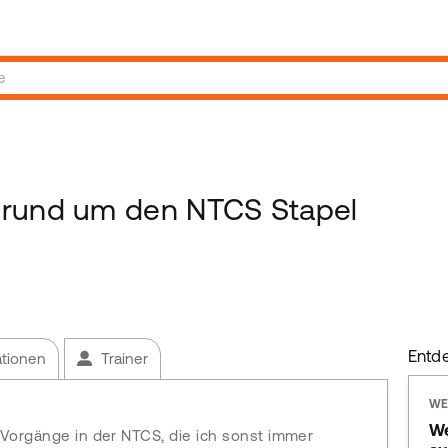
 rund um den NTCS Stapel
Entd
ationen
Trainer
WE
We
e Vorgänge in der NTCS, die ich sonst immer