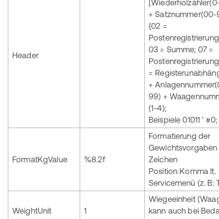
[Wiederholzähler(0
+ Satznummer(00-
{02 =
Postenregistrierung
03 = Summe; 07 =
Header
Postenregistrierung
= Registerunabhäng
+ Anlagennummer(
99) + Waagennum
(1-4);
Beispiele 01011 ' #0;
Formatierung der
Gewichtsvorgaben
FormatKgValue
%8.2f
Zeichen
Position Komma lt.
Servicemenü (z. B: 
Wiegeeinheit (Waa
WeightUnit
1
kann auch bei Beda