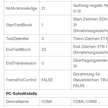
Quittung negativ: 
NotAcknowledge
21
0-31
Start-Zeichen: SOH
StartTextBlock
1
31
(Einrahmungszeich
TextDelimiter
3
Trenn-Zeichen: ETX
End-Zeichen: ETB 1
EndTextBlock
23
(Einrahmungszeich
Übertragungsende:
EndTransmission
0
31
Einrahmung für
FrameForControl
FALSE
Steuerzeichen: TRU
FALSE
PC-Schnittstelle
DeviceName
COM1
COM1, COM2 ...