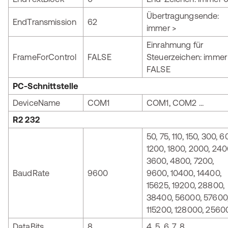
Übertragungsende:
EndTransmission
62
immer >
Einrahmung für
FrameForControl
FALSE
Steuerzeichen: immer
FALSE
PC-Schnittstelle
DeviceName
COM1
COM1, COM2 ...
R2 232
50, 75, 110, 150, 300, 6
1200, 1800, 2000, 240
3600, 4800, 7200,
BaudRate
9600
9600, 10400, 14400,
15625, 19200, 28800,
38400, 56000, 57600
115200, 128000, 2560
DataBits
8
4, 5, 6, 7, 8