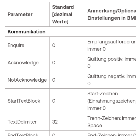
Standard
Anmerkung/Optiona
Parameter
[dezimal
Einstellungen in B
Werte]
Kommunikation
Empfangsaufforderun
Enquire
0
immer 0
Quittung positiv: imm
Acknowledge
0
0
Quittung negativ: imm
NotAcknowledge
0
0
Start-Zeichen
StartTextBlock
0
(Einrahmungszeichen)
immer 0
Trenn-Zeichen: immer
TextDelimiter
32
Space
EndTextBlock
0
End-Zeichen: immer 