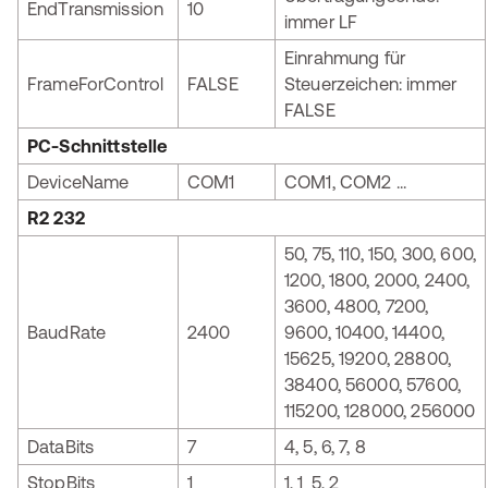
EndTransmission
10
immer LF
Einrahmung für
FrameForControl
FALSE
Steuerzeichen: immer
FALSE
PC-Schnittstelle
DeviceName
COM1
COM1, COM2 ...
R2 232
50, 75, 110, 150, 300, 600,
1200, 1800, 2000, 2400,
3600, 4800, 7200,
BaudRate
2400
9600, 10400, 14400,
15625, 19200, 28800,
38400, 56000, 57600,
115200, 128000, 256000
DataBits
7
4, 5, 6, 7, 8
StopBits
1
1, 1_5, 2