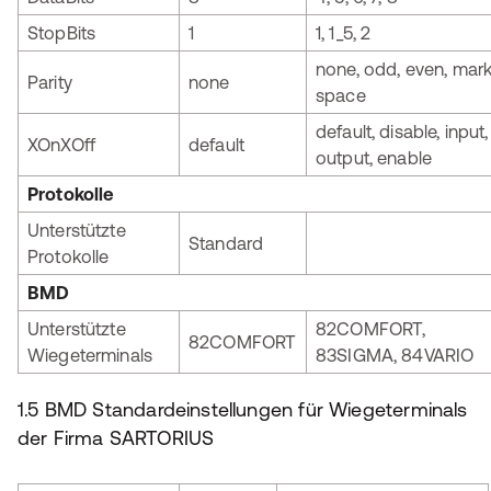
StopBits
1
1, 1_5, 2
none, odd, even, mark
Parity
none
space
default, disable, input,
XOnXOff
default
output, enable
Protokolle
Unterstützte
Standard
Protokolle
BMD
Unterstützte
82COMFORT,
82COMFORT
Wiegeterminals
83SIGMA, 84VARIO
1.5 BMD Standardeinstellungen für Wiegeterminals
der Firma SARTORIUS