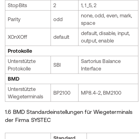
StopBits
2
1, 1_5, 2
none, odd, even, mark,
Parity
odd
space
default, disable, input,
XOnXOff
default
output, enable
Protokolle
Unterstützte
Sartorius Balance
SBI
Protokolle
Interface
BMD
Unterstützte
BP2100
MP8.4-2, BM2100
Wiegeterminals
1.6 BMD Standardeinstellungen für Wiegeterminals
der Firma SYSTEC
Standard