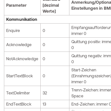
Anmerkung/Optiona
Parameter
[dezimal
Einstellungen in B
Werte]
Kommunikation
Empfangsaufforderun
Enquire
0
immer 0
Quittung positiv: imm
Acknowledge
0
0
Quittung negativ: imm
NotAcknowledge
0
0
Start-Zeichen
StartTextBlock
0
(Einrahmungszeichen)
immer 0
Trenn-Zeichen: immer
TextDelimiter
32
Space
EndTextBlock
13
End-Zeichen: immer 