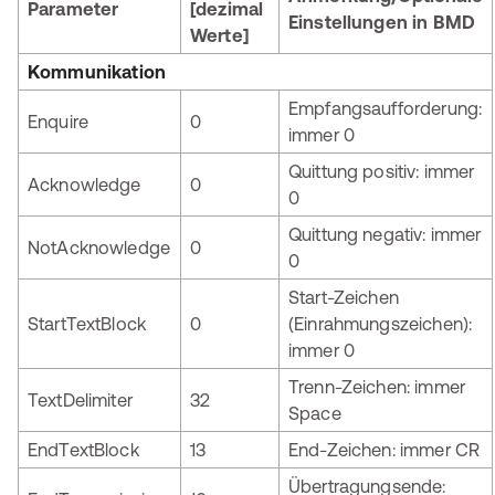
Parameter
[dezimal
Einstellungen in BMD
Werte]
Kommunikation
Empfangsaufforderung:
Enquire
0
immer 0
Quittung positiv: immer
Acknowledge
0
0
Quittung negativ: immer
NotAcknowledge
0
0
Start-Zeichen
StartTextBlock
0
(Einrahmungszeichen):
immer 0
Trenn-Zeichen: immer
TextDelimiter
32
Space
EndTextBlock
13
End-Zeichen: immer CR
Übertragungsende: