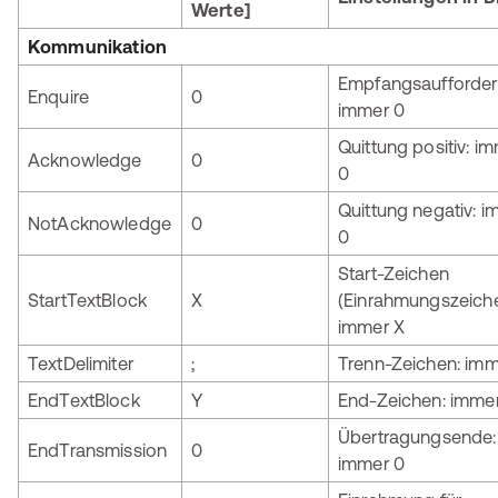
Werte]
Kommunikation
Empfangsaufforder
Enquire
0
immer 0
Quittung positiv: i
Acknowledge
0
0
Quittung negativ: 
NotAcknowledge
0
0
Start-Zeichen
StartTextBlock
X
(Einrahmungszeiche
immer X
TextDelimiter
;
Trenn-Zeichen: imm
EndTextBlock
Y
End-Zeichen: imme
Übertragungsende:
EndTransmission
0
immer 0