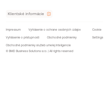
Klientské informácie
Impressum
Vyhlásenie o ochrane osobných údajov
Cookie
Vyhlásenie o prístupnosti
Obchodné podmienky
Settings
Obchodné podmienky služieb umelej inteligencie
© BMD Business Solutions s.r.o. | All rights reserved