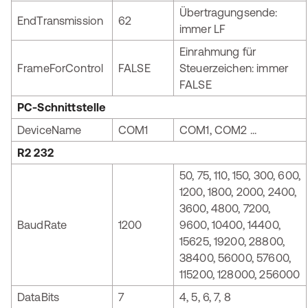
Übertragungsende:
EndTransmission
62
immer LF
Einrahmung für
FrameForControl
FALSE
Steuerzeichen: immer
FALSE
PC-Schnittstelle
DeviceName
COM1
COM1, COM2 ...
R2 232
50, 75, 110, 150, 300, 600,
1200, 1800, 2000, 2400,
3600, 4800, 7200,
BaudRate
1200
9600, 10400, 14400,
15625, 19200, 28800,
38400, 56000, 57600,
115200, 128000, 256000
DataBits
7
4, 5, 6, 7, 8