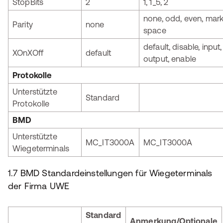
StopBits
2
1, 1_5, 2
none, odd, even, mark
Parity
none
space
default, disable, input,
XOnXOff
default
output, enable
Protokolle
Unterstützte
Standard
Protokolle
BMD
Unterstützte
MC_IT3000A
MC_IT3000A
Wiegeterminals
1.7 BMD Standardeinstellungen für Wiegeterminals
der Firma UWE
Standard
Anmerkung/Optionale