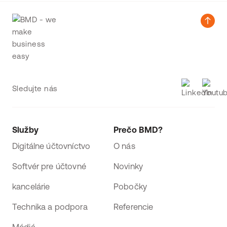
Sledujte nás
Služby
Prečo BMD?
Digitálne účtovníctvo
O nás
Softvér pre účtovné
Novinky
kancelárie
Pobočky
Technika a podpora
Referencie