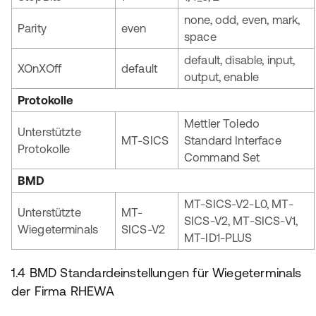
none, odd, even, mark,
Parity
even
space
default, disable, input,
XOnXOff
default
output, enable
Protokolle
Mettler Toledo
Unterstützte
MT-SICS
Standard Interface
Protokolle
Command Set
BMD
MT-SICS-V2-L0, MT-
Unterstützte
MT-
SICS-V2, MT-SICS-V1,
Wiegeterminals
SICS-V2
MT-ID1-PLUS
1.4 BMD Standardeinstellungen für Wiegeterminals
der Firma RHEWA