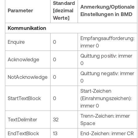
Standard
Anmerkung/Optionale
Parameter
[dezimal
Einstellungen in BMD
Werte]
Kommunikation
Empfangsaufforderung:
Enquire
0
immer 0
Quittung positiv: immer
Acknowledge
0
0
Quittung negativ: immer
NotAcknowledge
0
0
Start-Zeichen
StartTextBlock
0
(Einrahmungszeichen):
immer 0
Trenn-Zeichen: immer
TextDelimiter
32
Space
EndTextBlock
13
End-Zeichen: immer CR