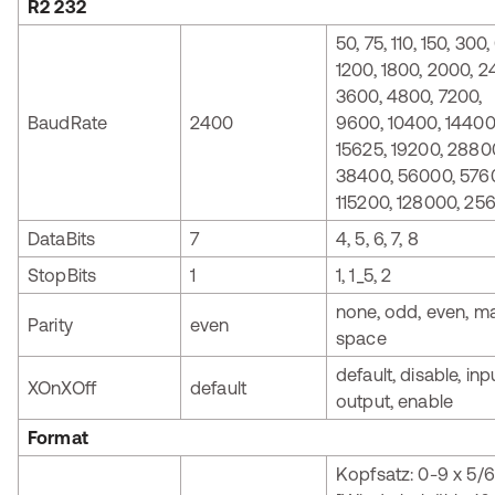
R2 232
50, 75, 110, 150, 300,
1200, 1800, 2000, 2
3600, 4800, 7200,
BaudRate
2400
9600, 10400, 14400
15625, 19200, 2880
38400, 56000, 576
115200, 128000, 25
DataBits
7
4, 5, 6, 7, 8
StopBits
1
1, 1_5, 2
none, odd, even, ma
Parity
even
space
default, disable, inp
XOnXOff
default
output, enable
Format
Kopfsatz: 0-9 x 5/6