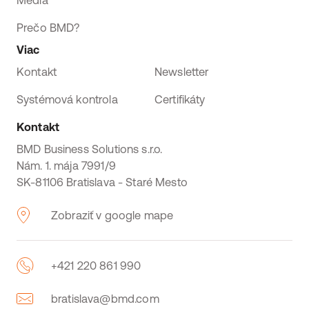
Médiá
Prečo BMD?
Viac
Kontakt
Newsletter
Systémová kontrola
Certifikáty
Kontakt
BMD Business Solutions s.r.o.
Nám. 1. mája 7991/9
SK-81106 Bratislava - Staré Mesto
Zobraziť v google mape
+421 220 861 990
bratislava@bmd.com