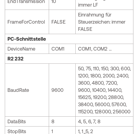
EndTransmission
10
immer LF
Einrahmung für
FrameForControl
FALSE
Steuerzeichen: immer
FALSE
PC-Schnittstelle
DeviceName
COM1
COM1, COM2 ...
R2 232
50, 75, 110, 150, 300, 600,
1200, 1800, 2000, 2400,
3600, 4800, 7200,
BaudRate
9600
9600, 10400, 14400,
15625, 19200, 28800,
38400, 56000, 57600,
115200, 128000, 256000
DataBits
8
4, 5, 6, 7, 8
StopBits
1
1, 1_5, 2