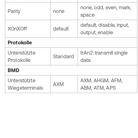
none, odd, even, mark,
Parity
none
space
default, disable, input,
XOnXOff
default
output, enable
Protokolle
Unterstützte
trAn2: transmit single
Standard
Protokolle
data
BMD
Unterstützte
AXM, AHGM, AFM,
AXM
Wiegeterminals
ABM, ATM, APS