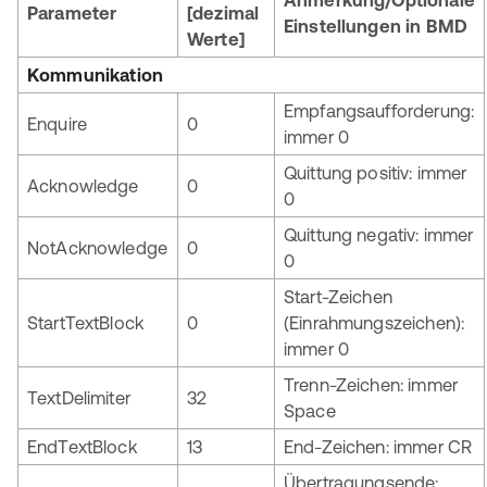
Anmerkung/Optionale
Parameter
[dezimal
Einstellungen in BMD
Werte]
Kommunikation
Empfangsaufforderung:
Enquire
0
immer 0
Quittung positiv: immer
Acknowledge
0
0
Quittung negativ: immer
NotAcknowledge
0
0
Start-Zeichen
StartTextBlock
0
(Einrahmungszeichen):
immer 0
Trenn-Zeichen: immer
TextDelimiter
32
Space
EndTextBlock
13
End-Zeichen: immer CR
Übertragungsende: