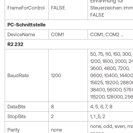
Einrahmung für
FrameForControl
FALSE
Steuerzeichen: imm
FALSE
PC-Schnittstelle
DeviceName
COM1
COM1, COM2 ...
R2 232
50, 75, 110, 150, 300,
1200, 1800, 2000, 2
3600, 4800, 7200,
BaudRate
1200
9600, 10400, 14400
15625, 19200, 2880
38400, 56000, 576
115200, 128000, 25
DataBits
8
4, 5, 6, 7, 8
StopBits
2
1, 1_5, 2
none, odd, even, ma
Parity
none