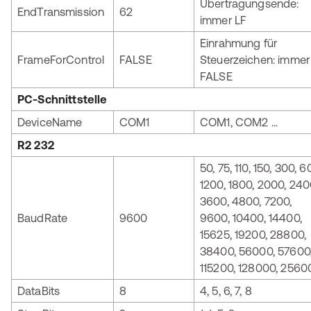
Übertragungsende:
EndTransmission
62
immer LF
Einrahmung für
FrameForControl
FALSE
Steuerzeichen: immer
FALSE
PC-Schnittstelle
DeviceName
COM1
COM1, COM2 ...
R2 232
50, 75, 110, 150, 300, 6
1200, 1800, 2000, 240
3600, 4800, 7200,
BaudRate
9600
9600, 10400, 14400,
15625, 19200, 28800,
38400, 56000, 57600
115200, 128000, 2560
DataBits
8
4, 5, 6, 7, 8