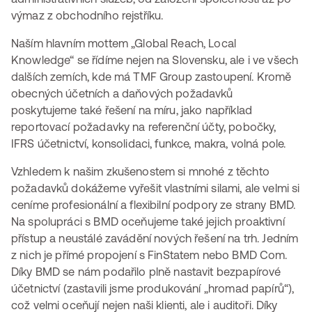
výmaz z obchodního rejstříku.
Naším hlavním mottem „Global Reach, Local
Knowledge“ se řídíme nejen na Slovensku, ale i ve všech
dalších zemích, kde má TMF Group zastoupení. Kromě
obecných účetních a daňových požadavků
poskytujeme také řešení na míru, jako například
reportovací požadavky na referenční účty, pobočky,
IFRS účetnictví, konsolidaci, funkce, makra, volná pole.
Vzhledem k našim zkušenostem si mnohé z těchto
požadavků dokážeme vyřešit vlastními silami, ale velmi si
ceníme profesionální a flexibilní podpory ze strany BMD.
Na spolupráci s BMD oceňujeme také jejich proaktivní
přístup a neustálé zavádění nových řešení na trh. Jedním
z nich je přímé propojení s FinStatem nebo BMD Com.
Díky BMD se nám podařilo plně nastavit bezpapírové
účetnictví (zastavili jsme produkování „hromad papírů“),
což velmi oceňují nejen naši klienti, ale i auditoři. Díky