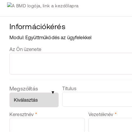
Információkérés
Modul: Együttműködés az ügyfelekkel
Message
Az Ön üzenete
Personal Data
Megszólítás
Titulus
▾
Keresztnév
*
Vezetéknév
*