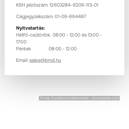
KSH jelzőszám: 12603284-6209-113-01
Cégjegyzékszám: 01-09-694487
Nyitvatartás:
Hétfő-csütörtök 08:00 - 12:00 és 13:00 -
17:00
Péntek 08:00 - 12:00
Email:
sales@bmd.hu
Forrás: © peterschreiber.media - stock.adobe.com