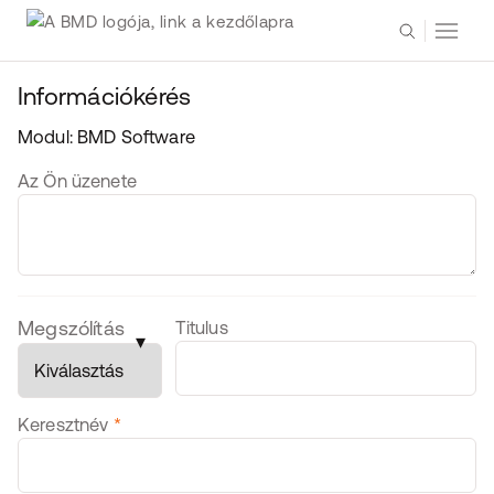
Információkérés
Modul: BMD Software
Message
Az Ön üzenete
Personal Data
Megszólítás
Titulus
▾
Keresztnév
*