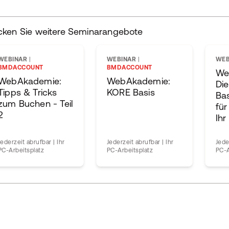
cken Sie weitere Seminarangebote
WEBINAR
|
WEBINAR
|
WEB
BMDACCOUNT
BMDACCOUNT
We
WebAkademie:
WebAkademie:
Di
Tipps & Tricks
KORE Basis
Bas
zum Buchen - Teil
für
2
Ihr
Jederzeit abrufbar | Ihr
Jederzeit abrufbar | Ihr
Jede
PC-Arbeitsplatz
PC-Arbeitsplatz
PC-A