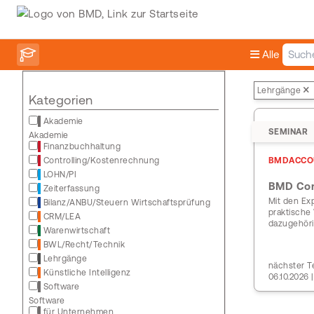
Alle
Lehrgänge
Kategorien
Akademie
SEMINAR
Akademie
Finanzbuchhaltung
Controlling/Kostenrechnung
BMDACCO
LOHN/PI
BMD Con
Zeiterfassung
Mit den Ex
Bilanz/ANBU/Steuern Wirtschaftsprüfung
praktische
CRM/LEA
dazugehör
Warenwirtschaft
BWL/Recht/Technik
Lehrgänge
nächster T
Künstliche Intelligenz
06.10.2026
Software
Software
für Unternehmen