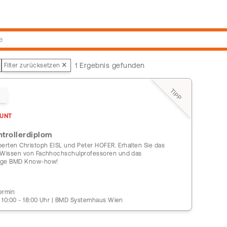
1 Ergebnis gefunden
Filter zurücksetzen
TIPP
UNT
trollerdiplom
perten Christoph EISL und Peter HOFER. Erhalten Sie das
 Wissen von Fachhochschulprofessoren und das
ige BMD Know-how!
ermin
 | 10:00 - 18:00 Uhr | BMD Systemhaus Wien