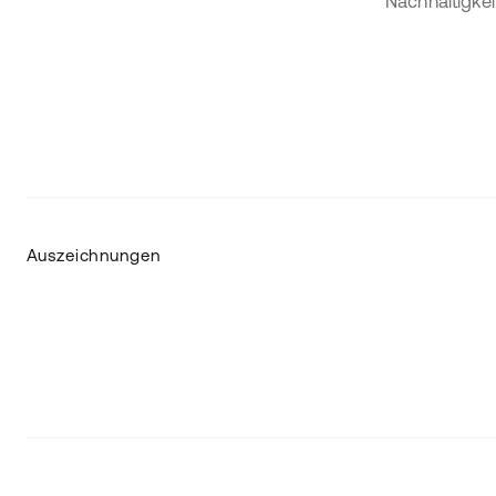
Nachhaltigkei
Auszeichnungen
Impressum
Datenschutz
Barrierefreiheitserklärung
AGB