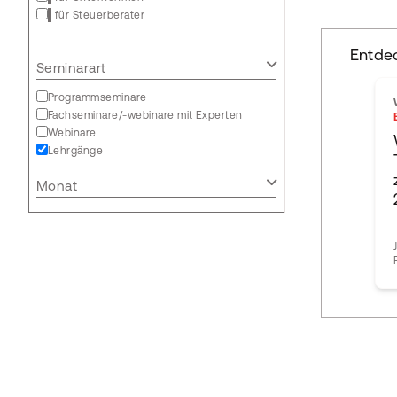
für Steuerberater
Entde
Seminarart
Programmseminare
Fachseminare/-webinare mit Experten
Webinare
Lehrgänge
Monat