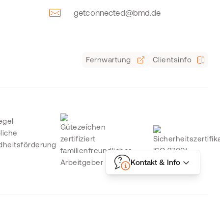
getconnected@bmd.de
Fernwartung
Clientsinfo
Kontakt & Info
bH | All rights reserved | Aktuelle Preisänderungen und Irrtümer vorbehalten