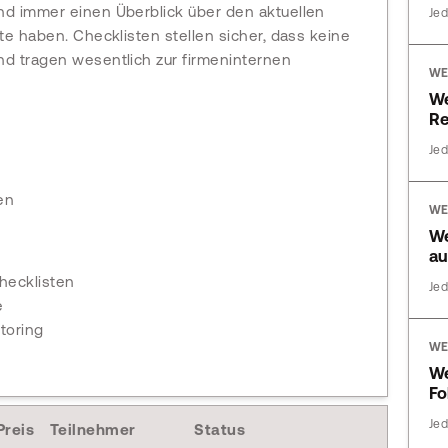
nd immer einen Überblick über den aktuellen
Jed
te haben. Checklisten stellen sicher, dass keine
nd tragen wesentlich zur firmeninternen
WE
We
R
Jed
en
WE
We
au
hecklisten
Jed
e
toring
WE
We
Fo
Jed
Preis
Teilnehmer
Status