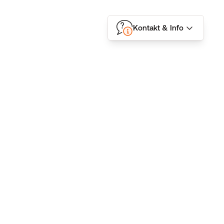
Kontakt & Info
Folgen Sie uns
Kontakt
BMD GmbH
Donnerstraße 10
D-22763 Hamburg