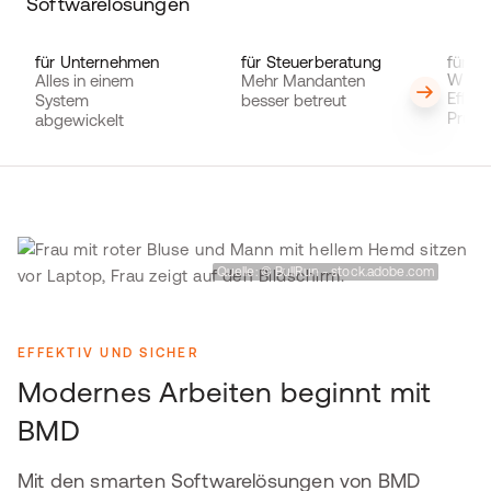
Softwarelösungen
für Unternehmen
für Steuerberatung
für
Wirts
Alles in einem
Mehr Mandanten
Effizi
System
besser betreut
Prüfp
abgewickelt
Quelle: © BullRun - stock.adobe.com
EFFEKTIV UND SICHER
Modernes Arbeiten beginnt mit
BMD
Mit den smarten Softwarelösungen von BMD