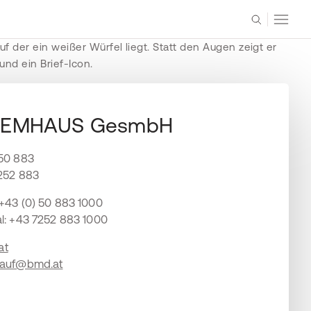
TEMHAUS GesmbH
 50 883
7252 883
 +43 (0) 50 883 1000
al: +43 7252 883 1000
at
kauf@bmd.at