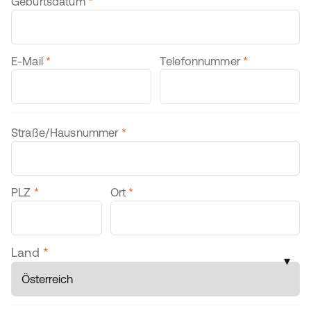
Zusätzliche Personendaten
Geburtsdatum
*
E-Mail
*
Telefonnummer
*
Adresse
Straße/Hausnummer
*
PLZ
*
Ort
*
Land
*
▾