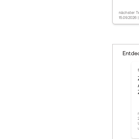
nächster T
15.09.2026 |
Entde