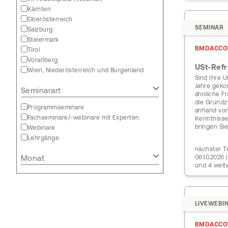
Kärnten
Oberösterreich
SEMINAR
Salzburg
Steiermark
BMDACCO
Tirol
Vorarlberg
USt-Refr
Wien, Niederösterreich und Burgenland
Sind Ihre 
Jahre geko
Seminarart
ähnliche F
die Grundz
Programmseminare
anhand von 
Fachseminare/-webinare mit Experten
Kenntnisse
bringen Si
Webinare
Lehrgänge
nächster T
Monat
06.10.2026 
und 4 weit
LIVEWEBI
BMDACCO