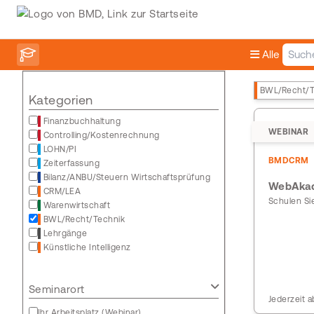
Alle
BWL/Recht/T
Kategorien
Finanzbuchhaltung
WEBINAR
Controlling/Kostenrechnung
LOHN/PI
BMDCRM
Zeiterfassung
Bilanz/ANBU/Steuern Wirtschaftsprüfung
WebAkad
CRM/LEA
Schulen Sie
Warenwirtschaft
BWL/Recht/Technik
Lehrgänge
Künstliche Intelligenz
Seminarort
Jederzeit a
Ihr Arbeitsplatz (Webinar)