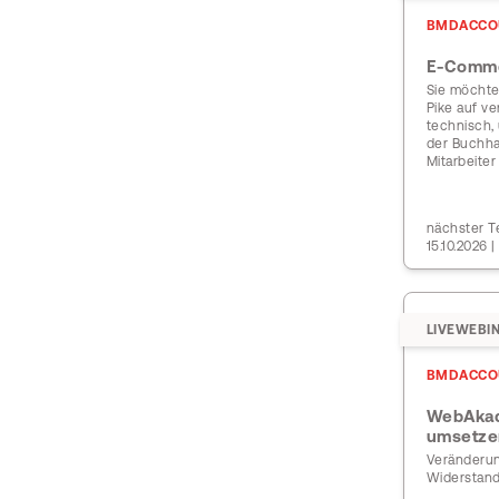
BMDACCO
E-Comme
Sie möchte
Pike auf v
technisch,
der Buchha
Mitarbeiter
nächster T
15.10.2026 
LIVEWEBI
BMDACCO
WebAkad
umsetze
Veränderun
Widerstand