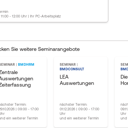
ermin
 11:00 - 12:00 Uhr | Ihr PC-Arbeitsplatz
cken Sie weitere Seminarangebote
SEMINAR
|
BMDHRM
SEMINAR
|
SEM
BMDCONSULT
BMD
Zentrale
LEA
Die
Auswertungen
Auswertungen
Ho
Zeiterfassung
nächster Termin:
nächster Termin:
näch
29.10.2026 | 09:00 - 17:00
01.12.2026 | 09:00 - 17:00
09.1
Uhr
Uhr
Uhr
und ein weiterer Termin
und ein weiterer Termin
und 