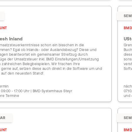
SEM
UNT
BMD
esh Inland
USt
Umsatzsteuerkenntnisse schon ein bisschen in die
Gren
mmen? Egal ob Inlands- oder Auslandsbezug? Diese und
Buch
ragen beantwortet ein gemeinsamer Streifzug durch
dies
üge der Umsatzsteuer inkl. BMD Einstellungen/Umsetzung
sons
zahlreichen Belegbeispielen. Wir frischen Ihre
vers
 gerne auf, setzen diese auch direkt in die Software um und
Soft
e auf den neuesten Stand!
ermin
näch
| 09:00 - 17:00 Uhr | BMD Systemhaus Steyr
07.1
ere Termine
und 
NAR
SEM
UNT
BMD