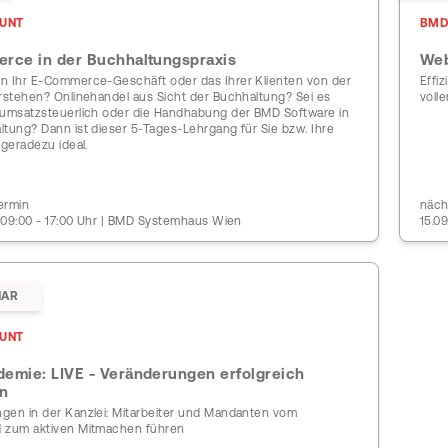
UNT
BMD
rce in der Buchhaltungspraxis
Web
n Ihr E-Commerce-Geschäft oder das Ihrer Klienten von der
Effi
erstehen? Onlinehandel aus Sicht der Buchhaltung? Sei es
voll
 umsatzsteuerlich oder die Handhabung der BMD Software in
ltung? Dann ist dieser 5-Tages-Lehrgang für Sie bzw. Ihre
 geradezu ideal.
ermin
näch
| 09:00 - 17:00 Uhr | BMD Systemhaus Wien
15.09
NAR
UNT
emie: LIVE - Veränderungen erfolgreich
n
gen in der Kanzlei: Mitarbeiter und Mandanten vom
 zum aktiven Mitmachen führen