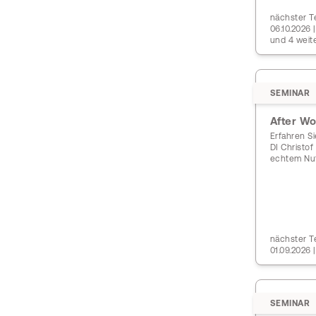
nächster T
06.10.2026
und 4 weit
SEMINAR
After W
Erfahren Si
DI Christo
echtem Nut
nächster T
01.09.2026 
SEMINAR