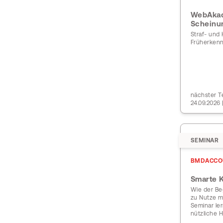
WebAkade
Scheinu
Straf- und
Früherkenn
nächster T
24.09.2026 
SEMINAR
BMDACCO
Smarte K
Wie der Beg
zu Nutze m
Seminar le
nützliche 