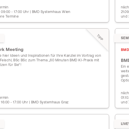
ermin
näch
 | 09:00 - 17:00 Uhr | BMD Systemhaus Wien
21.0
ere Termine
und 
TIPP
SEM
ork Meeting
BMD
e hier Ideen und Inspirationen für Ihre Kanzlei im Vortrag von
BMD
f Feischl, BSc BSc zum Thema „60 Minuten BMD KI-Praxis mit
zen für Sie“!
Ein e
weit
gesta
Opti
näch
ermin
01.1
| 16:00 - 17:00 Uhr | BMD Systemhaus Graz
und 
LIV