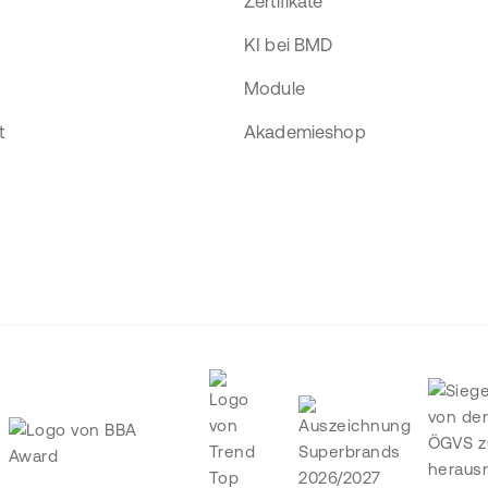
Zertifikate
KI bei BMD
Module
t
Akademieshop