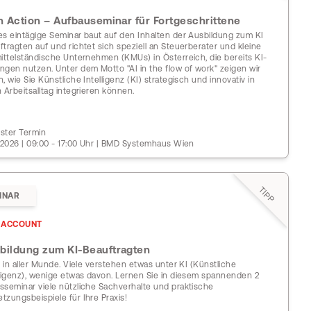
in Action – Aufbauseminar für Fortgeschrittene
es eintägige Seminar baut auf den Inhalten der Ausbildung zum KI
ftragten auf und richtet sich speziell an Steuerberater und kleine
mittelständische Unternehmen (KMUs) in Österreich, die bereits KI-
ngen nutzen. Unter dem Motto "AI in the flow of work" zeigen wir
, wie Sie Künstliche Intelligenz (KI) strategisch und innovativ in
n Arbeitsalltag integrieren können.
ster Termin
1.2026 | 09:00 - 17:00 Uhr | BMD Systemhaus Wien
TIPP
INAR
ACCOUNT
bildung zum KI-Beauftragten
st in aller Munde. Viele verstehen etwas unter KI (Künstliche
lligenz), wenige etwas davon. Lernen Sie in diesem spannenden 2
sseminar viele nützliche Sachverhalte und praktische
tzungsbeispiele für Ihre Praxis!