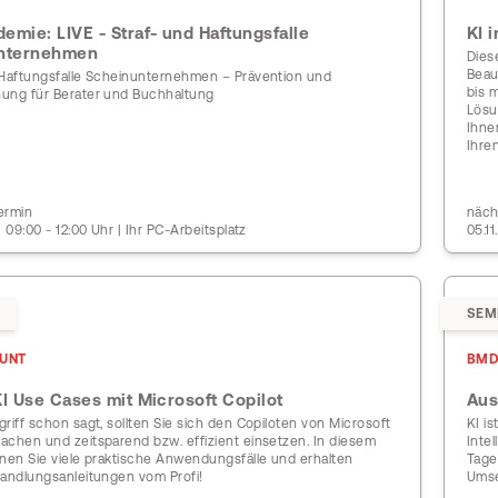
mie: LIVE - Straf- und Haftungsfalle
KI 
nternehmen
Dies
Beau
 Haftungsfalle Scheinunternehmen – Prävention und
bis 
ung für Berater und Buchhaltung
Lösu
Ihnen
Ihre
ermin
näch
| 09:00 - 12:00 Uhr | Ihr PC-Arbeitsplatz
05.1
SEM
UNT
BMD
I Use Cases mit Microsoft Copilot
Aus
riff schon sagt, sollten Sie sich den Copiloten von Microsoft
KI i
achen und zeitsparend bzw. effizient einsetzen. In diesem
Inte
rnen Sie viele praktische Anwendungsfälle und erhalten
Tage
Handlungsanleitungen vom Profi!
Umse