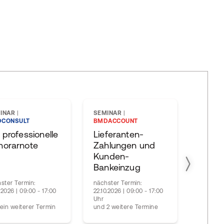
INAR
|
SEMINAR
|
SEMIN
CONSULT
BMDACCOUNT
BMDAC
 professionelle
Lieferanten-
Mahn
norarnote
Zahlungen und
OP-Or
Kunden-
Bankeinzug
ster Termin:
nächster Termin:
nächste
1.2026 | 09:00 - 17:00
22.10.2026 | 09:00 - 17:00
26.11.202
Uhr
Uhr
ein weiterer Termin
und 2 weitere Termine
und 2 w