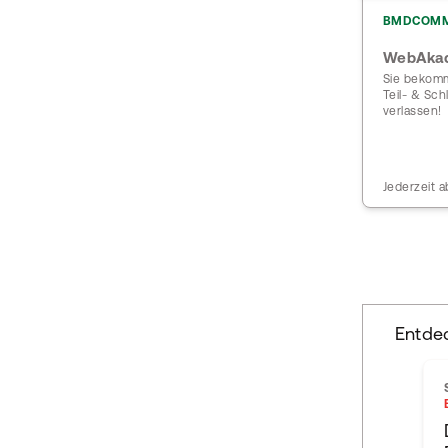
BMDCOM
WebAkad
Sie bekomm
Teil- & Sc
verlassen!
Jederzeit a
Entde