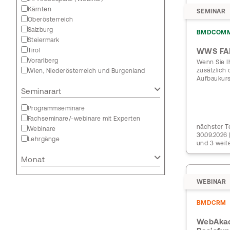
Kärnten
SEMINAR
Oberösterreich
Salzburg
BMDCOM
Steiermark
Tirol
WWS FA
Vorarlberg
Wenn Sie I
zusätzlich
Wien, Niederösterreich und Burgenland
Aufbaukurs
Seminarart
Programmseminare
Fachseminare/-webinare mit Experten
nächster Te
Webinare
30.09.2026
Lehrgänge
und 3 weit
Monat
WEBINAR
BMDCRM
WebAkade