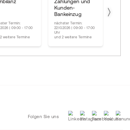
nbilanz
Zahlungen und
LIVE -
Kunden-
Haftu
Bankeinzug
ster Termin:
nächster Termin:
1.2026 | 09:00 - 17:00
22.10.2026 | 09:00 - 17:00
nächste
Uhr
12.10.202
2 weitere Termine
und 2 weitere Termine
Uhr
Folgen Sie uns