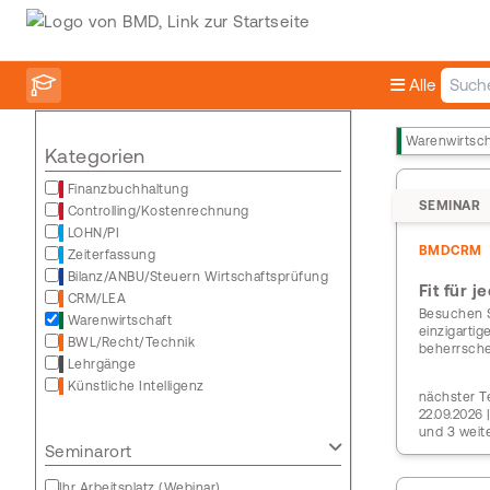
Alle
Warenwirtsch
Kategorien
Finanzbuchhaltung
SEMINAR
Controlling/Kostenrechnung
LOHN/PI
BMDCRM
Zeiterfassung
Bilanz/ANBU/Steuern Wirtschaftsprüfung
Fit für 
CRM/LEA
Besuchen S
Warenwirtschaft
einzigarti
BWL/Recht/Technik
beherrsch
Lehrgänge
Künstliche Intelligenz
nächster Te
22.09.2026 
und 3 weit
Seminarort
Ihr Arbeitsplatz (Webinar)