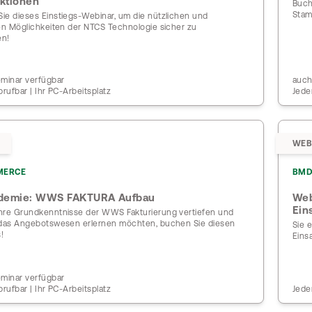
ktionen
Buch
Stam
ie dieses Einstiegs-Webinar, um die nützlichen und
gen Möglichkeiten der NTCS Technologie sicher zu
en!
eminar verfügbar
auch
brufbar | Ihr PC-Arbeitsplatz
Jede
WEB
MERCE
BMD
demie: WWS FAKTURA Aufbau
Web
Ein
hre Grundkenntnisse der WWS Fakturierung vertiefen und
 das Angebotswesen erlernen möchten, buchen Sie diesen
Sie 
!
Eins
eminar verfügbar
brufbar | Ihr PC-Arbeitsplatz
Jede