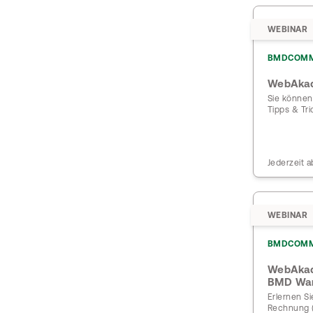
WEBINAR
BMDCOM
WebAkad
Sie können
Tipps & Tri
Jederzeit a
WEBINAR
BMDCOM
WebAkad
BMD War
Erlernen Si
Rechnung (