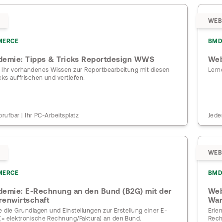
WEB
MERCE
BMD
emie: Tipps & Tricks Reportdesign WWS
Web
 Ihr vorhandenes Wissen zur Reportbearbeitung mit diesen
Lern
cks auffrischen und vertiefen!
brufbar | Ihr PC-Arbeitsplatz
Jede
WEB
MERCE
BMD
emie: E-Rechnung an den Bund (B2G) mit der
Web
enwirtschaft
War
e die Grundlagen und Einstellungen zur Erstellung einer E-
Erle
= elektronische Rechnung/Faktura) an den Bund.
Rech