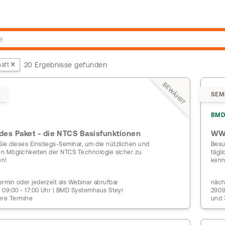
20 Ergebnisse gefunden
aft
BEWÄHRT
SEM
BMD
jedes Paket - die NTCS Basisfunktionen
WW
ie dieses Einstiegs-Seminar, um die nützlichen und
Besu
gen Möglichkeiten der NTCS Technologie sicher zu
tägl
en!
kenn
rmin oder jederzeit als Webinar abrufbar
näch
| 09:00 - 17:00 Uhr | BMD Systemhaus Steyr
29.0
ere Termine
und 