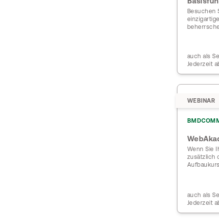
Basisfun
Besuchen S
einzigarti
beherrsch
auch als S
Jederzeit a
WEBINAR
BMDCOM
WebAka
Wenn Sie I
zusätzlich
Aufbaukurs
auch als S
Jederzeit a