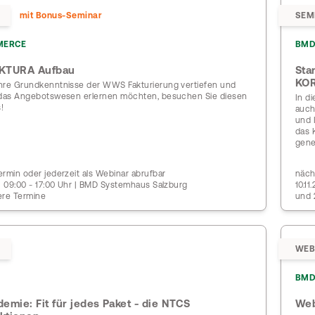
mit Bonus-Seminar
SEM
MERCE
BMD
KTURA Aufbau
Sta
KO
hre Grundkenntnisse der WWS Fakturierung vertiefen und
 das Angebotswesen erlernen möchten, besuchen Sie diesen
In d
!
auch
und 
das 
gene
rmin oder jederzeit als Webinar abrufbar
näch
 | 09:00 - 17:00 Uhr | BMD Systemhaus Salzburg
10.1
ere Termine
und 
WEB
BMD
mie: Fit für jedes Paket - die NTCS
Web