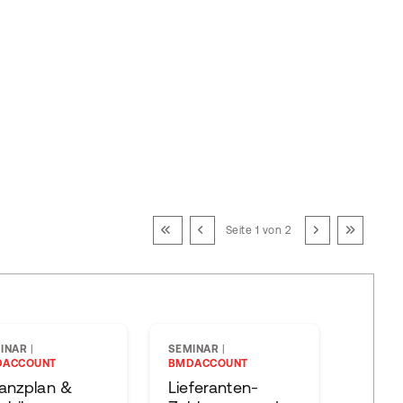
Seite 1 von 2
INAR
|
SEMINAR
|
LIVEWE
DACCOUNT
BMDACCOUNT
BMDAC
nanzplan &
Lieferanten-
WebA