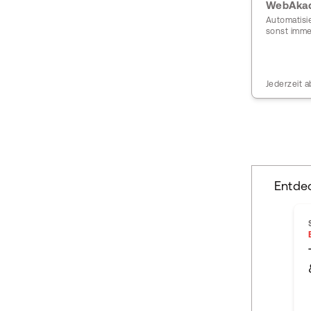
WebAkad
Automatisie
sonst imme
Jederzeit a
Entde