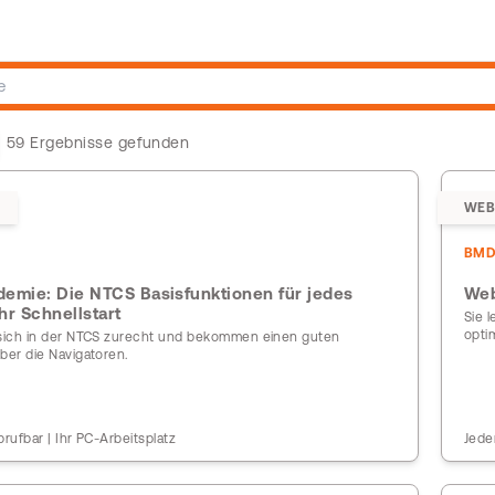
59 Ergebnisse gefunden
WEB
BM
emie: Die NTCS Basisfunktionen für jedes
Web
Ihr Schnellstart
Sie 
opti
 sich in der NTCS zurecht und bekommen einen guten
ber die Navigatoren.
brufbar | Ihr PC-Arbeitsplatz
Jede