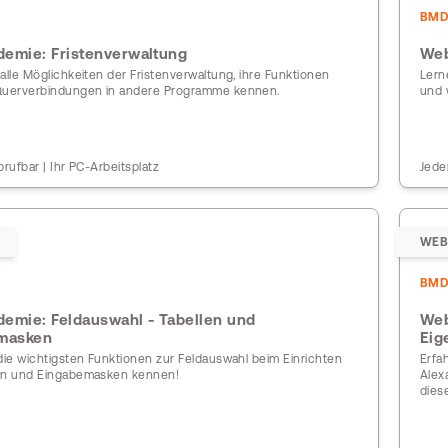
BM
emie: Fristenverwaltung
Web
alle Möglichkeiten der Fristenverwaltung, ihre Funktionen
Lern
Querverbindungen in andere Programme kennen.
und 
brufbar | Ihr PC-Arbeitsplatz
Jede
WEB
BM
emie: Feldauswahl - Tabellen und
Web
masken
Eig
die wichtigsten Funktionen zur Feldauswahl beim Einrichten
Erfa
en und Eingabemasken kennen!
Alex
dies