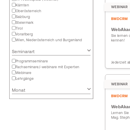
Kärnten
WEBINAR
Oberösterreich
Salzburg
BMDCRM
Steiermark
Tirol
WebAkad
Vorarlberg
Sie lernen
Wien, Niederösterreich und Burgenland
kennen!
Seminarart
Programmseminare
Jederzeit a
Fachseminare/-webinare mit Experten
Webinare
Lehrgänge
WEBINAR
Monat
BMDCRM
WebAkad
Lernen Sie 
Mag. Steph