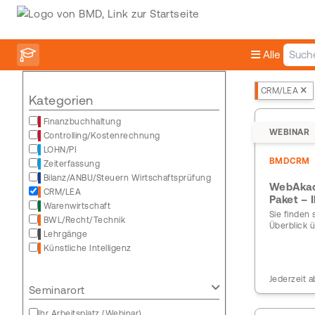
Alle
CRM/LEA
Kategorien
Finanzbuchhaltung
WEBINAR
Controlling/Kostenrechnung
LOHN/PI
BMDCRM
Zeiterfassung
Bilanz/ANBU/Steuern Wirtschaftsprüfung
WebAkad
CRM/LEA
Paket – 
Warenwirtschaft
Sie finden
BWL/Recht/Technik
Überblick ü
Lehrgänge
Künstliche Intelligenz
Jederzeit a
Seminarort
Ihr Arbeitsplatz (Webinar)