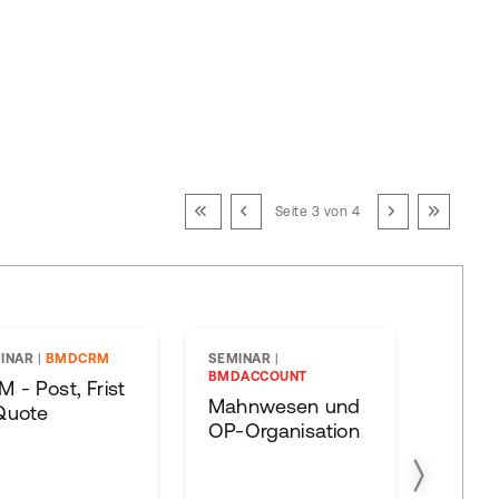
Seite 3 von 4
INAR
|
BMDCRM
SEMINAR
|
LIVEWE
BMDACCOUNT
BMDH
 - Post, Frist
Mahnwesen und
WebA
Quote
OP-Organisation
LIVE 
Lohnt
- Gen