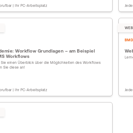
brufbar | Ihr PC-Arbeitsplatz
Jede
WEB
BM
emie: Workflow Grundlagen – am Beispiel
Web
MS Workflows
Lern
ie einen Überblick über die Möglichkeiten des Workflows
 Sie diese an!
brufbar | Ihr PC-Arbeitsplatz
Jede