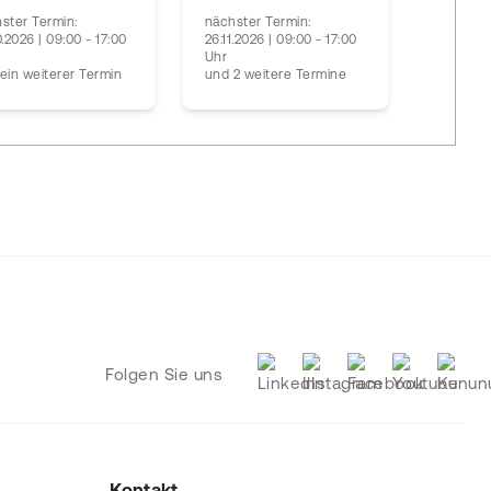
Gap
ster Termin:
nächster Termin:
0.2026 | 09:00 - 17:00
26.11.2026 | 09:00 - 17:00
nächste
Uhr
17.09.20
ein weiterer Termin
und 2 weitere Termine
Uhr
Folgen Sie uns
Kontakt