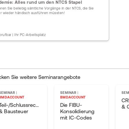
emie: Alles rund um den NTCS Stapel
ren Sie beliebig sämtliche Vorgänge in der NTCS, die Sie
r wieder händisch ausführen müssten!
brufbar | Ihr PC-Arbeitsplatz
cken Sie weitere Seminarangebote
SEMINAR
|
SEMINAR
|
SEM
BMDACCOUNT
BMDACCOUNT
CRM
Teil-/Schlussrechnungen
Die FIBU-
& 
& Bausteuer
Konsolidierung
mit IC-Codes