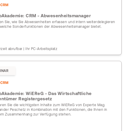
DCRM
Akademie: CRM - Abwesenheitsmanager
en Sie, wie Sie Abwesenheiten erfassen und intern weiterdelegieren
welche Sonderfunktionen der Abwesenheitsmanager bietet.
rzeit abrufbar | Ihr PC-Arbeitsplatz
INAR
DCRM
Akademie: WiEReG - Das Wirtschaftliche
entümer Registergesetz
hren Sie die wichtigsten Inhalte zum WiEReG von Experte Mag.
ander Peschetz in Kombination mit den Funktionen, die Ihnen in
em Zusammenhang zur Verfügung stehen.