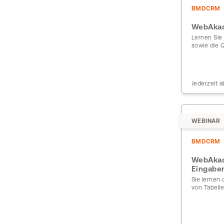
BMDCRM
WebAkad
Lernen Sie 
sowie die 
Jederzeit a
WEBINAR
BMDCRM
WebAkad
Eingabe
Sie lernen 
von Tabell