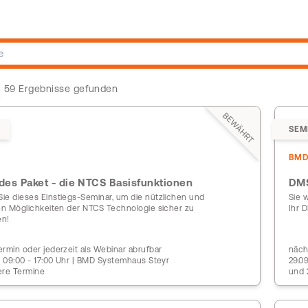
59 Ergebnisse gefunden
BEWÄHRT
SEM
BM
jedes Paket - die NTCS Basisfunktionen
DMS
ie dieses Einstiegs-Seminar, um die nützlichen und
Sie 
gen Möglichkeiten der NTCS Technologie sicher zu
Ihr 
en!
rmin oder jederzeit als Webinar abrufbar
näch
| 09:00 - 17:00 Uhr | BMD Systemhaus Steyr
29.0
ere Termine
und 