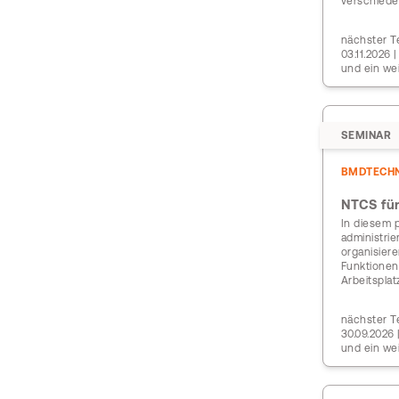
verschied
nächster Te
03.11.2026 
und ein we
SEMINAR
BMDTECHN
NTCS für
In diesem p
administri
organisier
Funktionen
Arbeitsplat
nächster Te
30.09.2026
und ein we