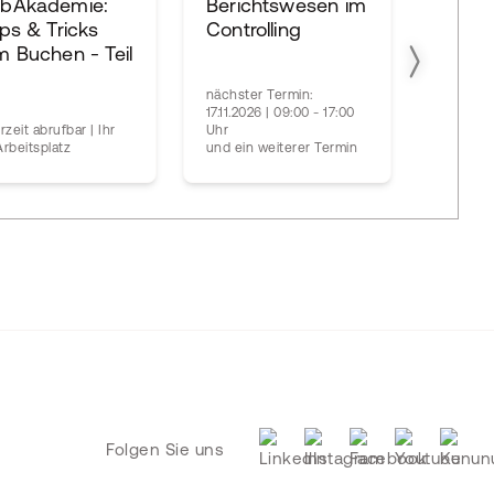
bAkademie:
Berichtswesen im
WebA
ps & Tricks
Controlling
LIVE 
 Buchen - Teil
Firme
JAb 4
nächster Termin:
17.11.2026 | 09:00 - 17:00
nächste
rzeit abrufbar | Ihr
Uhr
26.08.20
rbeitsplatz
und ein weiterer Termin
Uhr
Folgen Sie uns