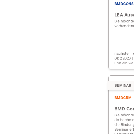
BMDCONS
LEA Aus
Sie möchte
vorhanden
nächster Te
01.12.2026 
und ein we
SEMINAR
BMDCRM
BMD Co
Sie möchten
als hochmo
die Bindung
Seminar er