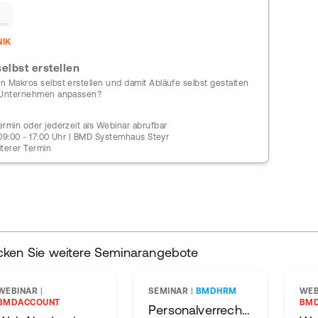
IK
elbst erstellen
n Makros selbst erstellen und damit Abläufe selbst gestalten
r Unternehmen anpassen?
rmin oder jederzeit als Webinar abrufbar
| 09:00 - 17:00 Uhr | BMD Systemhaus Steyr
iterer Termin
cken Sie weitere Seminarangebote
WEBINAR
|
SEMINAR
|
BMDHRM
WEB
BMDACCOUNT
BM
Personalverrechnungslehrga