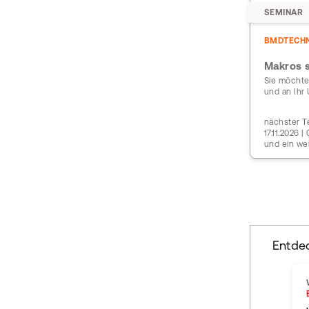
SEMINAR
BMDTECHN
Makros s
Sie möchte
und an Ih
nächster Te
17.11.2026 
und ein we
Entde