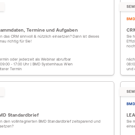
SEM
BM
tammdaten, Termine und Aufgaben
CRM
n das CRM sinnvoll & nützlich einsetzen? Dann ist dieses
Sie 
au richtig für Sie!
Effi
noch
rmin oder jederzeit als Webinar abrufbar
näch
| 09:00 - 17:00 Uhr | BMD Systemhaus Wien
08.1
iterer Termin
und 
SEM
BMD
MD Standardbrief
LEA
n den vollintegrierten BMD Standardbrief zeitsparend und
Sie 
nsetzen?
eins