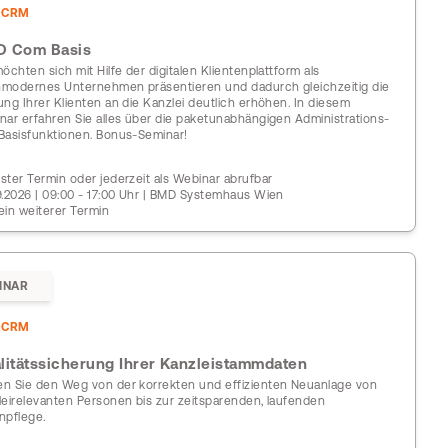
DCRM
 Com Basis
möchten sich mit Hilfe der digitalen Klientenplattform als
modernes Unternehmen präsentieren und dadurch gleichzeitig die
ung Ihrer Klienten an die Kanzlei deutlich erhöhen. In diesem
nar erfahren Sie alles über die paketunabhängigen Administrations-
Basisfunktionen. Bonus-Seminar!
ster Termin oder jederzeit als Webinar abrufbar
9.2026 | 09:00 - 17:00 Uhr | BMD Systemhaus Wien
ein weiterer Termin
INAR
DCRM
litätssicherung Ihrer Kanzleistammdaten
n Sie den Weg von der korrekten und effizienten Neuanlage von
leirelevanten Personen bis zur zeitsparenden, laufenden
npflege.