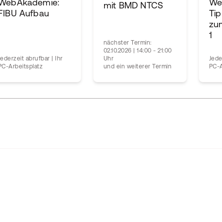
WebAkademie:
We
mit BMD NTCS
FIBU Aufbau
Tip
zum
1
nächster Termin:
02.10.2026 | 14:00 - 21:00
Jederzeit abrufbar | Ihr
Uhr
Jede
PC-Arbeitsplatz
und ein weiterer Termin
PC-A