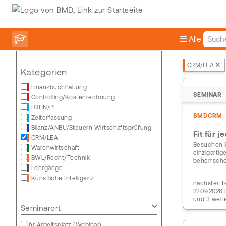
Alle
CRM/LEA
Kategorien
Finanzbuchhaltung
SEMINAR
Controlling/Kostenrechnung
LOHN/PI
BMDCRM
Zeiterfassung
Bilanz/ANBU/Steuern Wirtschaftsprüfung
Fit für 
CRM/LEA
Besuchen S
Warenwirtschaft
einzigarti
BWL/Recht/Technik
beherrsch
Lehrgänge
Künstliche Intelligenz
nächster Te
22.09.2026 
und 3 weit
Seminarort
Ihr Arbeitsplatz (Webinar)