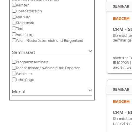
Kärnten
SEMINAR
Oberösterreich
Salzburg
BMDCRM
Steiermark
Tirol
CRM - S
Vorarlberg
Sie möchte
Seminar gen
Wien, Niederösterreich und Burgenland
Seminarart
nächster Te
Programmseminare
15.10.2026 
und ein we
Fachseminare/-webinare mit Experten
Webinare
Lehrgänge
SEMINAR
Monat
BMDCRM
CRM - B
Sie möchte
sinnvoll ei