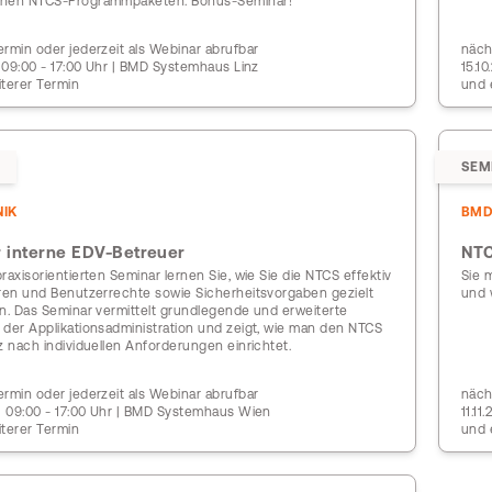
enen NTCS-Programmpaketen. Bonus-Seminar!
rmin oder jederzeit als Webinar abrufbar
näch
| 09:00 - 17:00 Uhr | BMD Systemhaus Linz
15.1
iterer Termin
und 
SEM
IK
BMD
 interne EDV-Betreuer
NTC
raxisorientierten Seminar lernen Sie, wie Sie die NTCS effektiv
Sie 
eren und Benutzerrechte sowie Sicherheitsvorgaben gezielt
und 
en. Das Seminar vermittelt grundlegende und erweiterte
 der Applikationsadministration und zeigt, wie man den NTCS
z nach individuellen Anforderungen einrichtet.
rmin oder jederzeit als Webinar abrufbar
näch
 | 09:00 - 17:00 Uhr | BMD Systemhaus Wien
11.1
iterer Termin
und 