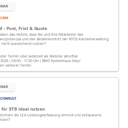
INAR
DCRM
 - Post, Frist & Quote
haben das Gefühl, dass Sie und Ihre Mitarbeiter das
zienzpotenzial und den Bedienkomfort der NTCS Kanzleiverwaltung
 nicht ausreichend nutzen?
ster Termin oder jederzeit als Webinar abrufbar
0.2026 | 09:00 - 17:00 Uhr | BMD Systemhaus Steyr
ein weiterer Termin
INAR
CONSULT
 für STB ideal nutzen
möchten die LEA Leistungserfassung sinnvoll und zeitsparend
etzen?