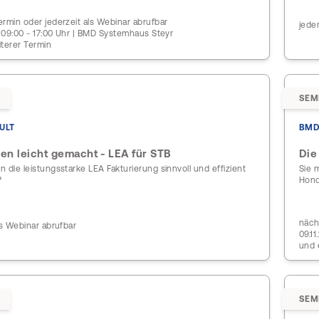
rmin oder jederzeit als Webinar abrufbar
jede
| 09:00 - 17:00 Uhr | BMD Systemhaus Steyr
iterer Termin
SEM
ULT
BMD
en leicht gemacht - LEA für STB
Die
 die leistungsstarke LEA Fakturierung sinnvoll und effizient
Sie 
?
Hono
näch
ls Webinar abrufbar
09.1
und 
SEM