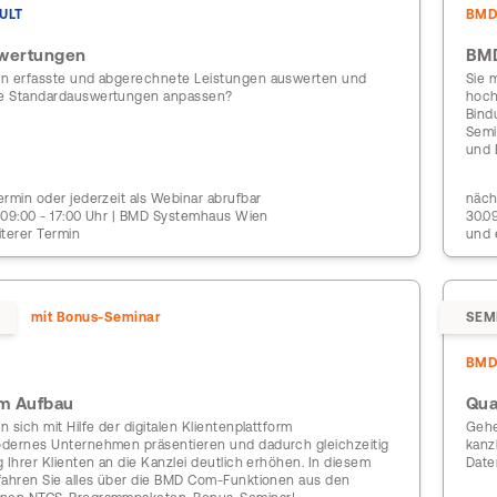
ULT
BM
wertungen
BMD
n erfasste und abgerechnete Leistungen auswerten und
Sie 
e Standardauswertungen anpassen?
hoch
Bind
Semi
und 
rmin oder jederzeit als Webinar abrufbar
näch
| 09:00 - 17:00 Uhr | BMD Systemhaus Wien
30.0
iterer Termin
und 
mit Bonus-Seminar
SEM
BM
m Aufbau
Qua
 sich mit Hilfe der digitalen Klientenplattform
Gehe
dernes Unternehmen präsentieren und dadurch gleichzeitig
kanz
 Ihrer Klienten an die Kanzlei deutlich erhöhen. In diesem
Date
fahren Sie alles über die BMD Com-Funktionen aus den