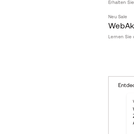
Erhalten Si
Neu
Sale
WebAka
Lernen Sie 
Entde