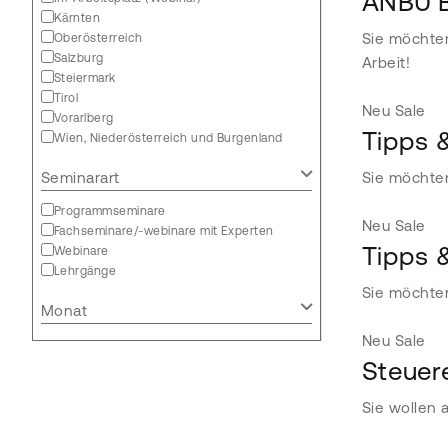
ANBU B
Kärnten
Sie möchten
Oberösterreich
Salzburg
Arbeit!
Steiermark
Tirol
Neu
Sale
Vorarlberg
Tipps 
Wien, Niederösterreich und Burgenland
Seminarart
Sie möchten
Programmseminare
Neu
Sale
Fachseminare/-webinare mit Experten
Tipps 
Webinare
Lehrgänge
Sie möchten
Monat
Neu
Sale
Steuere
Sie wollen 