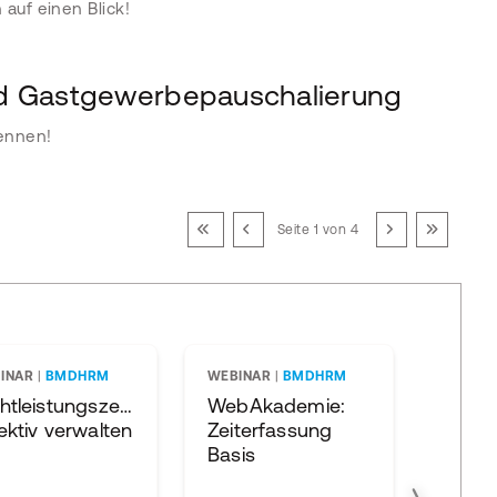
auf einen Blick!
nd Gastgewerbepauschalierung
kennen!
Seite 1 von 4
INAR
|
BMDHRM
WEBINAR
|
BMDHRM
SEMIN
BMDCO
htleistungszeiten
WebAkademie:
Die pr
ektiv verwalten
Zeiterfassung
Honor
Basis