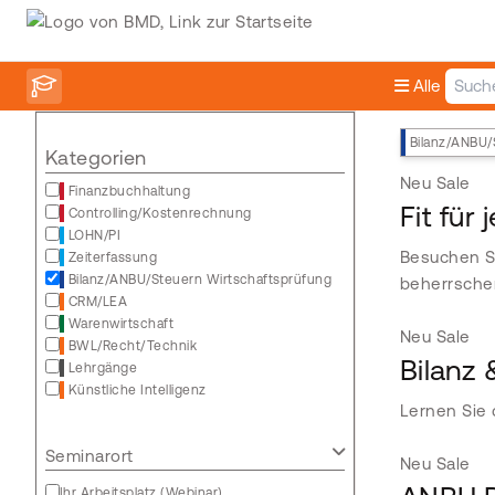
Alle
Bilanz/ANBU/
Kategorien
Neu
Sale
Finanzbuchhaltung
Fit für
Controlling/Kostenrechnung
LOHN/PI
Besuchen Si
Zeiterfassung
Bilanz/ANBU/Steuern Wirtschaftsprüfung
beherrsche
CRM/LEA
Warenwirtschaft
Neu
Sale
BWL/Recht/Technik
Bilanz
Lehrgänge
Künstliche Intelligenz
Lernen Sie 
Seminarort
Neu
Sale
Ihr Arbeitsplatz (Webinar)