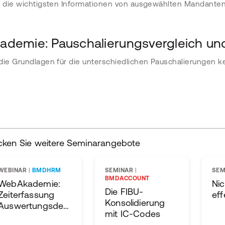
e die wichtigsten Informationen von ausgewählten Mandanten 
demie: Pauschalierungsvergleich u
die Grundlagen für die unterschiedlichen Pauschalierungen 
cken Sie weitere Seminarangebote
WEBINAR
|
BMDHRM
SEMINAR
|
SEM
BMDACCOUNT
WebAkademie:
Nic
Die FIBU-
Zeiterfassung
eff
Konsolidierung
Auswertungsdesigner
mit IC-Codes