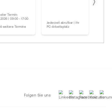
ster Termin:
nächste
1.2026 | 09:00 - 17:00
09.11.202
Jederzeit abrufbar | Ihr
Uhr
4 weitere Termine
PC-Arbeitsplatz
und ein 
Folgen Sie uns