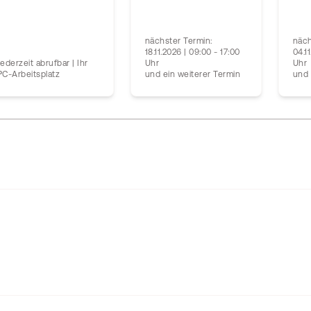
nächster Termin:
näch
18.11.2026 | 09:00 - 17:00
04.1
Jederzeit abrufbar | Ihr
Uhr
Uhr
PC-Arbeitsplatz
und ein weiterer Termin
und 