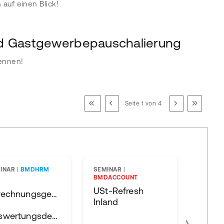
auf einen Blick!
nd Gastgewerbepauschalierung
kennen!
Seite 1 von 4
INAR
|
BMDHRM
SEMINAR
|
SEMIN
BMDACCOUNT
Praxi
USt-Refresh
rechnungsgenerator
Inland
Auswertungsdesigner