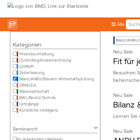
Alle
Bilanz/ANBU/
Kategorien
Neu
Sale
Finanzbuchhaltung
Fit für
Controlling/Kostenrechnung
LOHN/PI
Besuchen Si
Zeiterfassung
Bilanz/ANBU/Steuern Wirtschaftsprüfung
beherrsche
CRM/LEA
Warenwirtschaft
Neu
Sale
BWL/Recht/Technik
Bilanz
Lehrgänge
Künstliche Intelligenz
Lernen Sie 
Seminarort
Neu
Sale
Ihr Arbeitsplatz (Webinar)