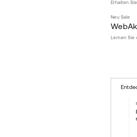
Erhalten Si
Neu
Sale
WebAka
Lernen Sie 
Entde