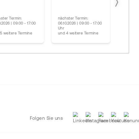
ster Termin:
nächster Termin:
nächste
0.2026 | 09:00 - 17:00
06.10.2026 | 09:00 - 17:00
17.09.20
Uhr
Uhr
5 weitere Termine
und 4 weitere Termine
und 5 w
Folgen Sie uns