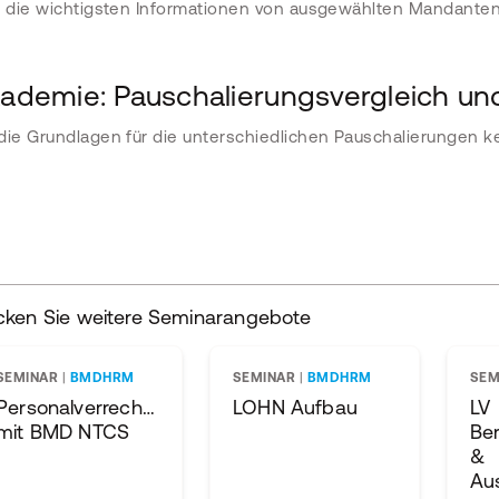
e die wichtigsten Informationen von ausgewählten Mandanten 
demie: Pauschalierungsvergleich u
die Grundlagen für die unterschiedlichen Pauschalierungen 
cken Sie weitere Seminarangebote
SEMINAR
|
BMDHRM
SEMINAR
|
BMDHRM
SEM
Personalverrechnungslehrgang
LOHN Aufbau
LV
mit BMD NTCS
Be
&