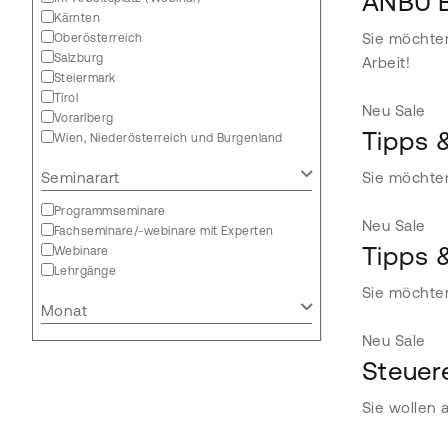
ANBU B
Kärnten
Sie möchten
Oberösterreich
Salzburg
Arbeit!
Steiermark
Tirol
Neu
Sale
Vorarlberg
Tipps 
Wien, Niederösterreich und Burgenland
Seminarart
Sie möchten
Programmseminare
Neu
Sale
Fachseminare/-webinare mit Experten
Tipps 
Webinare
Lehrgänge
Sie möchten
Monat
Neu
Sale
Steuere
Sie wollen 