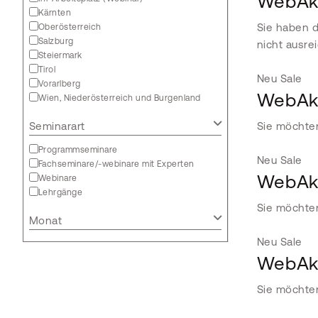
WebAka
Kärnten
Sie haben d
Oberösterreich
Salzburg
nicht ausre
Steiermark
Tirol
Neu
Sale
Vorarlberg
WebAka
Wien, Niederösterreich und Burgenland
Seminarart
Sie möchten
Programmseminare
Neu
Sale
Fachseminare/-webinare mit Experten
WebAka
Webinare
Lehrgänge
Sie möchten
Monat
Neu
Sale
WebAka
Sie möchten