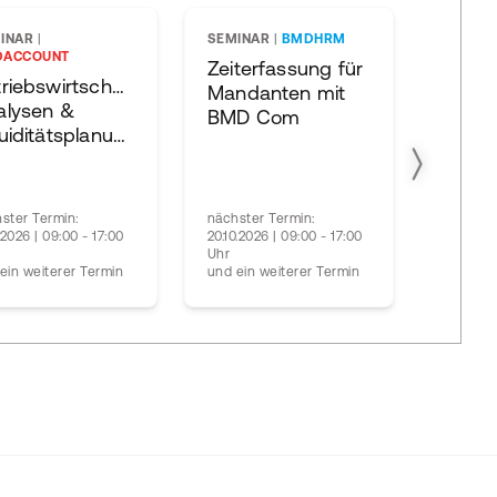
INAR
|
SEMINAR
|
BMDHRM
SEMIN
DACCOUNT
BMDCO
Zeiterfassung für
riebswirtschaftliche
Die B
Mandanten mit
alysen &
und
BMD Com
Liquiditätsplanung
Steue
2026
ster Termin:
nächster Termin:
0.2026 | 09:00 - 17:00
20.10.2026 | 09:00 - 17:00
nächste
Uhr
25.02.20
ein weiterer Termin
und ein weiterer Termin
Uhr