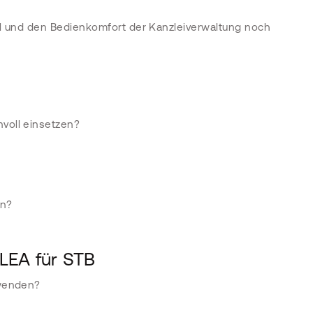
ial und den Bedienkomfort der Kanzleiverwaltung noch
nvoll einsetzen?
en?
LEA für STB
nwenden?