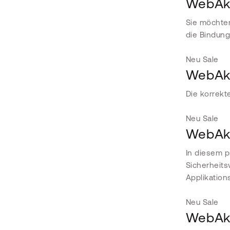
WebAk
Sie möchten
die Bindung
Neu
Sale
WebAka
Die korrekt
Neu
Sale
WebAka
In diesem p
Sicherheits
Applikation
Neu
Sale
WebAka