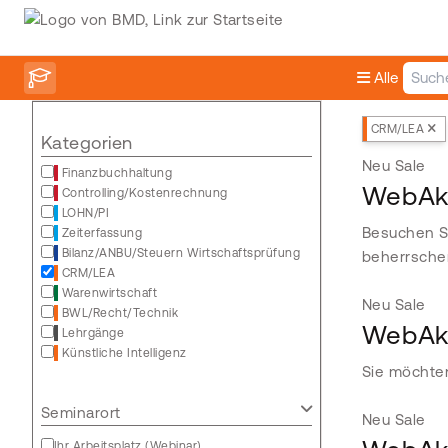
Alle
CRM/LEA
Kategorien
Neu
Sale
Finanzbuchhaltung
WebAka
Controlling/Kostenrechnung
LOHN/PI
Besuchen Si
Zeiterfassung
Bilanz/ANBU/Steuern Wirtschaftsprüfung
beherrsche
CRM/LEA
Warenwirtschaft
Neu
Sale
BWL/Recht/Technik
WebAka
Lehrgänge
Künstliche Intelligenz
Sie möchten
Seminarort
Neu
Sale
Ihr Arbeitsplatz (Webinar)