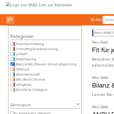
Alle
Bilanz/ANBU/
Kategorien
Neu
Sale
Finanzbuchhaltung
Fit für
Controlling/Kostenrechnung
LOHN/PI
Besuchen Si
Zeiterfassung
Bilanz/ANBU/Steuern Wirtschaftsprüfung
beherrsche
CRM/LEA
Warenwirtschaft
Neu
Sale
BWL/Recht/Technik
Bilanz
Lehrgänge
Künstliche Intelligenz
Lernen Sie 
Seminarort
Neu
Sale
Ihr Arbeitsplatz (Webinar)