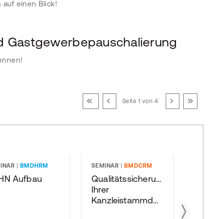
auf einen Blick!
nd Gastgewerbepauschalierung
kennen!
Seite 1 von 4
INAR
|
BMDHRM
SEMINAR
|
BMDCRM
WEBIN
BMDAC
HN Aufbau
Qualitätssicherung
WebA
Ihrer
KORE
Kanzleistammdaten