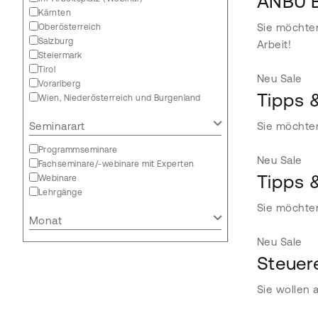
ANBU B
Kärnten
Sie möchten
Oberösterreich
Salzburg
Arbeit!
Steiermark
Tirol
Neu
Sale
Vorarlberg
Tipps 
Wien, Niederösterreich und Burgenland
Seminarart
Sie möchten
Programmseminare
Neu
Sale
Fachseminare/-webinare mit Experten
Tipps 
Webinare
Lehrgänge
Sie möchten
Monat
Neu
Sale
Steuere
Sie wollen 