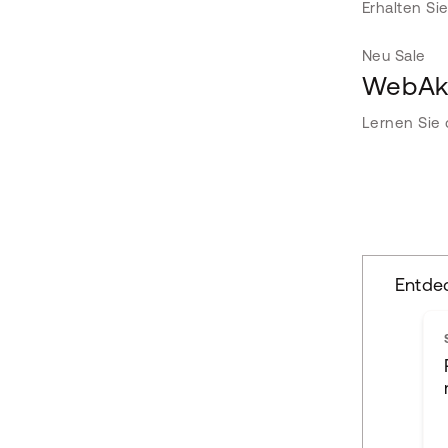
Erhalten Si
Neu
Sale
WebAka
Lernen Sie 
Entde