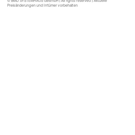
© BMD SYSTEMHAUS GesmbH | All rights reserved | Aktuelle
Preisänderungen und Irrtümer vorbehalten