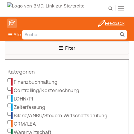
Feedback
Alle
Filter
Kategorien
Finanzbuchhaltung
Controlling/Kostenrechnung
LOHN/PI
Zeiterfassung
Bilanz/ANBU/Steuern Wirtschaftsprüfung
CRM/LEA
Warenwirtschaft